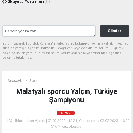
Okuyucu Yorumları
(0)
Gönder
Yorum yazarak Topluluk Kuralları’nı kabul etmiş bulunuyor ve malatyahakimiyet.net
sitesine yaptığınız yorumunuzla ilgili doğrudan veya dolaylı tüm sorumluluğu tek
başınıza üstleniyorsunuz. Yazılan tüm yorumlardan site yönetimi hiçbir şekilde
sorumlu tutulamaz.
Anasayfa
Spor
Malatyalı sporcu Yalçın, Türkiye
Şampiyonu
SPOR
(İHA) - İhlas Haber Ajansı | 02.02.2023 - 13:21, Güncelleme: 02.02.2023 - 13:23
6167+ kez okundu.