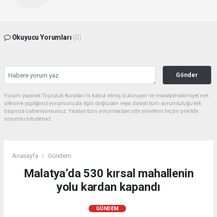
Okuyucu Yorumları
(0)
Gönder
Yorum yazarak Topluluk Kuralları’nı kabul etmiş bulunuyor ve malatyahakimiyet.net
sitesine yaptığınız yorumunuzla ilgili doğrudan veya dolaylı tüm sorumluluğu tek
başınıza üstleniyorsunuz. Yazılan tüm yorumlardan site yönetimi hiçbir şekilde
sorumlu tutulamaz.
Anasayfa
Gündem
Malatya’da 530 kırsal mahallenin
yolu kardan kapandı
GÜNDEM