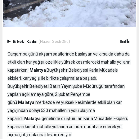
Erkek
|
Kadın
(Haberi Sesli Oku)
Çarşamba günü akşam saatlerinde başlayan ve kırsalda daha da
etkili olan kar yağışı, özellikle yüksek kesimlerdeki mahalle yollarını
Malatya
kapatırken,
Büyükşehir Belediyesi Karla Mücadele
ekipleri, kar yağışı ile birlikte çalışmalara başladı.
Büyükşehir Belediyesi Basın Yayın Şube Müdürlüğü tarafından
yapılan açıklamaya göre, 2 Şubat Perşembe
Malatya
günü
merkezde ve yüksek kesimlerde etkili olan kar
yağışından dolayı 530 mahallenin yolu ulaşıma
Malatya
kapandı.
genelinde oluşturulan Karla Mücadele Ekipleri,
kapanan kırsal mahalle yollarına anında müdahale ederek yol
açma çalışmalarına devam ediyor.