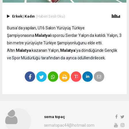
Erkek
|
Kadın
(Haberi Sesli Oku)
Bursa'da yapılan, U16 Salon Yürüyüş Türkiye
Malatya
Şampiyonasına
lı sporcu Serdar Yalçın da katıldı. Yalçın, 3
bin metre yürüyüşte Türkiye Şampiyonluğunu elde etti.
Malatya
Malatya
Altın
kazanan Yalçın,
’ya döndüğünde Gençlik
ve Spor Müdürlüğü tarafından da ayrıca ödüllendirilecek.
sema topaç
sematopac44@hotmail.com