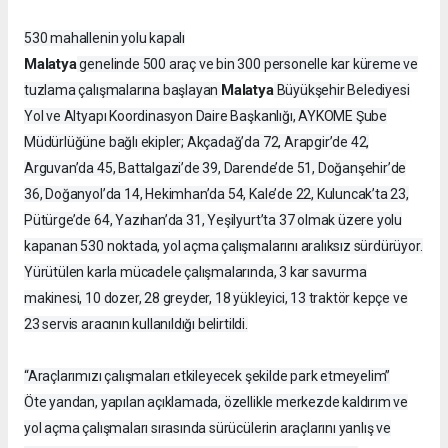
530 mahallenin yolu kapalı
Malatya
genelinde 500 araç ve bin 300 personelle kar küreme ve
Malatya
tuzlama çalışmalarına başlayan
Büyükşehir Belediyesi
Yol ve Altyapı Koordinasyon Daire Başkanlığı, AYKOME Şube
Müdürlüğüne bağlı ekipler; Akçadağ’da 72, Arapgir’de 42,
Arguvan’da 45, Battalgazi’de 39, Darende’de 51, Doğanşehir’de
36, Doğanyol’da 14, Hekimhan’da 54, Kale’de 22, Kuluncak’ta 23,
Pütürge’de 64, Yazıhan’da 31, Yeşilyurt’ta 37 olmak üzere yolu
kapanan 530 noktada, yol açma çalışmalarını aralıksız sürdürüyor.
Yürütülen karla mücadele çalışmalarında, 3 kar savurma
makinesi, 10 dozer, 28 greyder, 18 yükleyici, 13 traktör kepçe ve
23 servis aracının kullanıldığı belirtildi.
“Araçlarımızı çalışmaları etkileyecek şekilde park etmeyelim”
Öte yandan, yapılan açıklamada, özellikle merkezde kaldırım ve
yol açma çalışmaları sırasında sürücülerin araçlarını yanlış ve