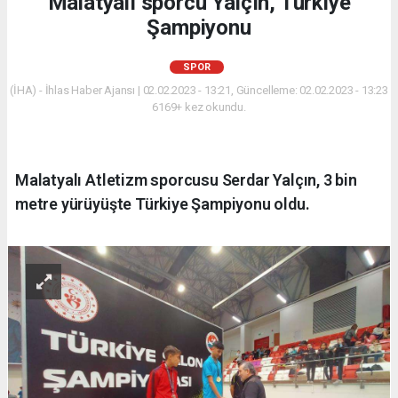
Malatyalı sporcu Yalçın, Türkiye
Şampiyonu
SPOR
(İHA) - İhlas Haber Ajansı | 02.02.2023 - 13:21, Güncelleme: 02.02.2023 - 13:23
6169+ kez okundu.
Malatyalı Atletizm sporcusu Serdar Yalçın, 3 bin
metre yürüyüşte Türkiye Şampiyonu oldu.