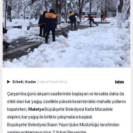
Erkek
|
Kadın
(Haberi Sesli Oku)
Çarşamba günü akşam saatlerinde başlayan ve kırsalda daha da
etkili olan kar yağışı, özellikle yüksek kesimlerdeki mahalle yollarını
Malatya
kapatırken,
Büyükşehir Belediyesi Karla Mücadele
ekipleri, kar yağışı ile birlikte çalışmalara başladı.
Büyükşehir Belediyesi Basın Yayın Şube Müdürlüğü tarafından
yapılan açıklamaya göre, 2 Şubat Perşembe