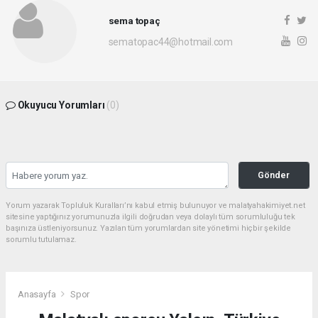
sema topaç
sematopac44@hotmail.com
Okuyucu Yorumları
(0)
Gönder
Yorum yazarak Topluluk Kuralları’nı kabul etmiş bulunuyor ve malatyahakimiyet.net
sitesine yaptığınız yorumunuzla ilgili doğrudan veya dolaylı tüm sorumluluğu tek
başınıza üstleniyorsunuz. Yazılan tüm yorumlardan site yönetimi hiçbir şekilde
sorumlu tutulamaz.
Anasayfa
Spor