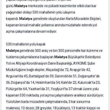
Malatya
günü
merkezde ve yüksek kesimlerde etkili olan kar
yağışından dolayı 530 mahallenin yolu ulaşıma
Malatya
kapandı.
genelinde oluşturulan Karla Mücadele Ekipleri,
kapanan kırsal mahalle yollarına anında müdahale ederek yol
açma çalışmalarına devam ediyor.
530 mahallenin yolu kapalı
Malatya
genelinde 500 araç ve bin 300 personelle kar küreme ve
Malatya
tuzlama çalışmalarına başlayan
Büyükşehir Belediyesi
Yol ve Altyapı Koordinasyon Daire Başkanlığı, AYKOME Şube
Müdürlüğüne bağlı ekipler; Akçadağ’da 72, Arapgir’de 42,
Arguvan’da 45, Battalgazi’de 39, Darende’de 51, Doğanşehir’de
36, Doğanyol’da 14, Hekimhan’da 54, Kale’de 22, Kuluncak’ta 23,
Pütürge’de 64, Yazıhan’da 31, Yeşilyurt’ta 37 olmak üzere yolu
kapanan 530 noktada, yol açma çalışmalarını aralıksız sürdürüyor.
Yürütülen karla mücadele çalışmalarında, 3 kar savurma
makinesi, 10 dozer, 28 greyder, 18 yükleyici, 13 traktör kepçe ve