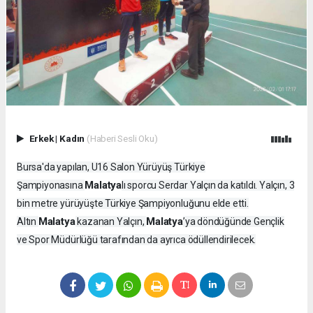
Erkek
|
Kadın
(Haberi Sesli Oku)
Bursa'da yapılan, U16 Salon Yürüyüş Türkiye
Malatya
Şampiyonasına
lı sporcu Serdar Yalçın da katıldı. Yalçın, 3
bin metre yürüyüşte Türkiye Şampiyonluğunu elde etti.
Malatya
Malatya
Altın
kazanan Yalçın,
’ya döndüğünde Gençlik
ve Spor Müdürlüğü tarafından da ayrıca ödüllendirilecek.