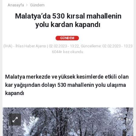
Anasayfa
Gündem
Malatya’da 530 kırsal mahallenin
yolu kardan kapandı
GÜNDEM
(İHA) - İhlas Haber Ajansı | 02.02.2023 - 13:22, Güncelleme: 02.02.2023 - 13:23
6044+ kez okundu.
Malatya merkezde ve yüksek kesimlerde etkili olan
kar yağışından dolayı 530 mahallenin yolu ulaşıma
kapandı