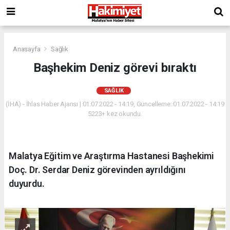
Anasayfa
Sağlık
Başhekim Deniz görevi bıraktı
SAĞLIK
(İHA) - İhlas Haber Ajansı | 01.07.2022 - 14:19, Güncelleme: 01.07.2022 - 14:19
5223+ kez okundu.
Malatya Eğitim ve Araştırma Hastanesi Başhekimi
Doç. Dr. Serdar Deniz görevinden ayrıldığını
duyurdu.