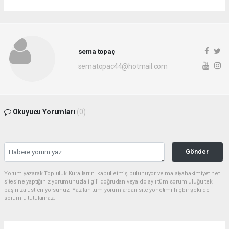
sema topaç
sematopac44@hotmail.com
Okuyucu Yorumları
(0)
Gönder
Yorum yazarak Topluluk Kuralları’nı kabul etmiş bulunuyor ve malatyahakimiyet.net
sitesine yaptığınız yorumunuzla ilgili doğrudan veya dolaylı tüm sorumluluğu tek
başınıza üstleniyorsunuz. Yazılan tüm yorumlardan site yönetimi hiçbir şekilde
sorumlu tutulamaz.