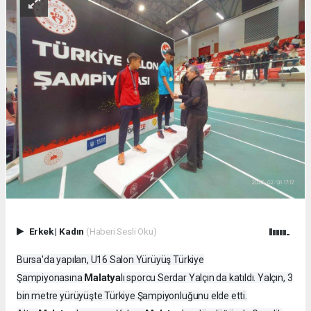
Erkek
|
Kadın
(Haberi Sesli Oku)
Bursa'da yapılan, U16 Salon Yürüyüş Türkiye
Malatya
Şampiyonasına
lı sporcu Serdar Yalçın da katıldı. Yalçın, 3
bin metre yürüyüşte Türkiye Şampiyonluğunu elde etti.