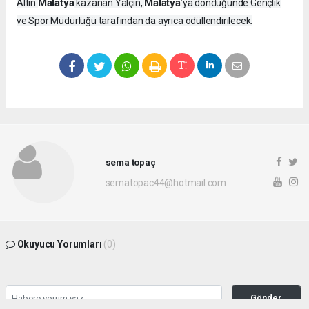
Malatya
Malatya
Altın
kazanan Yalçın,
’ya döndüğünde Gençlik
ve Spor Müdürlüğü tarafından da ayrıca ödüllendirilecek.
sema topaç
sematopac44@hotmail.com
Okuyucu Yorumları
(0)
Gönder