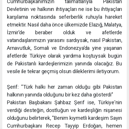
Cumhurbaşkanımızın talimatlarıyla Pakistan
Devletinin ve halkının ihtiyaçları ne ise bu ihtiyaçları
karşılama noktasında seferberlik ruhuyla hareket
etmektir. Nasıl daha önce ülkemizde Elazığ, Malatya,
İzmir’de beraber olduk ve afetlerde
vatandaşlarımızın yarasını sardıysak, nasıl Pakistan,
Arnavutluk, Somali ve Endonezya’da yine yaşanan
afetlerde Türkiye olarak yardıma koştuysak bugün
de Pakistanlı kardeşlerimizin yanında olacağız. Bu
vesile ile tekrar geçmiş olsun dileklerimi iletiyorum.
Şerif: “Türk halkı her zaman olduğu gibi Pakistan
halkının yanında olduğunu bir kez daha gösterdi”
Pakistan Başbakanı Şahbaz Şerif ise, Türkiye'nin
verdiği desteğin, dostluğun ve kardeşliğin nişanesi
olduğunu belirterek, "Benim kıymetli kardeşim Sayın
Cumhurbaşkanı Recep Tayyip Erdoğan, hemen