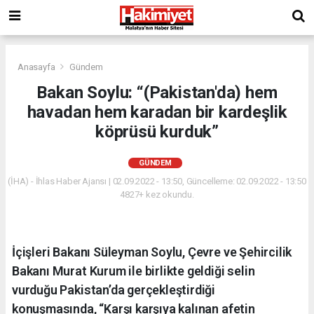
Anasayfa
Gündem
Bakan Soylu: “(Pakistan'da) hem
havadan hem karadan bir kardeşlik
köprüsü kurduk”
GÜNDEM
(İHA) - İhlas Haber Ajansı | 02.09.2022 - 13:50, Güncelleme: 02.09.2022 - 13:50
4827+ kez okundu.
İçişleri Bakanı Süleyman Soylu, Çevre ve Şehircilik
Bakanı Murat Kurum ile birlikte geldiği selin
vurduğu Pakistan’da gerçekleştirdiği
konuşmasında, “Karşı karşıya kalınan afetin