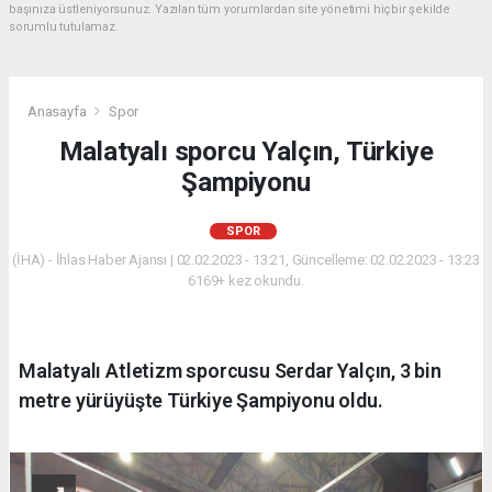
başınıza üstleniyorsunuz. Yazılan tüm yorumlardan site yönetimi hiçbir şekilde
sorumlu tutulamaz.
Anasayfa
Spor
Malatyalı sporcu Yalçın, Türkiye
Şampiyonu
SPOR
(İHA) - İhlas Haber Ajansı | 02.02.2023 - 13:21, Güncelleme: 02.02.2023 - 13:23
6169+ kez okundu.
Malatyalı Atletizm sporcusu Serdar Yalçın, 3 bin
metre yürüyüşte Türkiye Şampiyonu oldu.