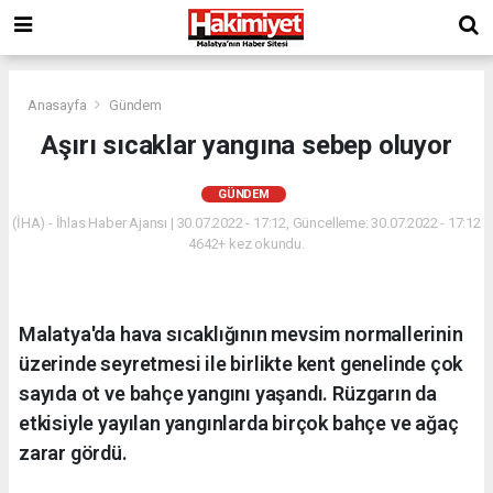
Anasayfa
Gündem
Aşırı sıcaklar yangına sebep oluyor
GÜNDEM
(İHA) - İhlas Haber Ajansı | 30.07.2022 - 17:12, Güncelleme: 30.07.2022 - 17:12
4642+ kez okundu.
Malatya'da hava sıcaklığının mevsim normallerinin
üzerinde seyretmesi ile birlikte kent genelinde çok
sayıda ot ve bahçe yangını yaşandı. Rüzgarın da
etkisiyle yayılan yangınlarda birçok bahçe ve ağaç
zarar gördü.