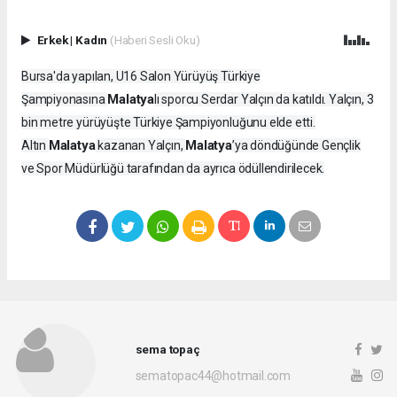
Erkek
|
Kadın
(Haberi Sesli Oku)
Bursa'da yapılan, U16 Salon Yürüyüş Türkiye
Malatya
Şampiyonasına
lı sporcu Serdar Yalçın da katıldı. Yalçın, 3
bin metre yürüyüşte Türkiye Şampiyonluğunu elde etti.
Malatya
Malatya
Altın
kazanan Yalçın,
’ya döndüğünde Gençlik
ve Spor Müdürlüğü tarafından da ayrıca ödüllendirilecek.
sema topaç
sematopac44@hotmail.com