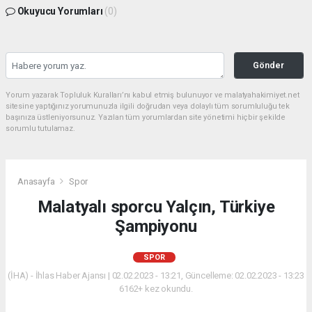
Okuyucu Yorumları
(0)
Gönder
Yorum yazarak Topluluk Kuralları’nı kabul etmiş bulunuyor ve malatyahakimiyet.net
sitesine yaptığınız yorumunuzla ilgili doğrudan veya dolaylı tüm sorumluluğu tek
başınıza üstleniyorsunuz. Yazılan tüm yorumlardan site yönetimi hiçbir şekilde
sorumlu tutulamaz.
Anasayfa
Spor
Malatyalı sporcu Yalçın, Türkiye
Şampiyonu
SPOR
(İHA) - İhlas Haber Ajansı | 02.02.2023 - 13:21, Güncelleme: 02.02.2023 - 13:23
6162+ kez okundu.