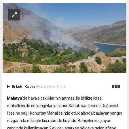
Erkek
|
Kadın
(Haberi Sesli Oku)
Malatya
’da hava sıcaklıklarının artması ile birlikte kırsal
mahallelerde de yangınlar yaşandı. Sabah saatlerinde Doğanyol
ilçesine bağlı Konurtay Mahallesinde otluk alanda başlayan yangın
rüzgarında etkisiyle kısa sürede büyüdü. Bahçelere sıçrayan
yangında kullanılmayan 2 ev de yanarken bölgeye gelen itfaiye