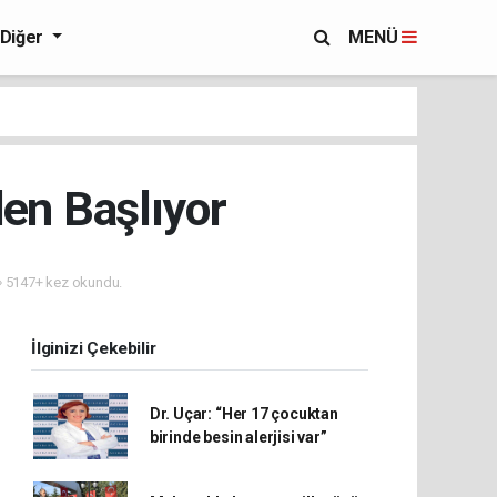
Diğer
MENÜ
den Başlıyor
5147+ kez okundu.
İlginizi Çekebilir
Dr. Uçar: “Her 17 çocuktan
birinde besin alerjisi var”