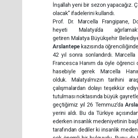
İnşallah yeni bir sezon yapacağız. Ça
olacak” ifadelerini kullandı.
Prof. Dr. Marcella Frangipane, D
heyeti Malatya’da ağırlam
getiren Malatya Büyükşehir Belediye
Arslantepe
kazısında öğrenciliğinde
42 yıl sonra sonlandırdı. Marcella
Francesca Hanım da öyle öğrenci o
hasebiyle gerek Marcella Han
olduk. Malatya’mızın tarihini ar
çalışmalardan dolayı teşekkür ediy
tutulması noktasında büyük gayretler
geçtiğimiz yıl 26 Temmuz’da
Arsl
yerini aldı. Bu da Türkiye açısında
ederken insanlık medeniyetinin başla
tarafından dediler ki insanlık medeni
çok önemli bir bulguydu. Bunu da 