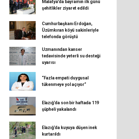
Malatya'da bayramın ilk günü
şehitlikler ziyaret edildi
Cumhurbaşkanı Erdoğan,
Üzümkıran köyü sakinleriyle
telefonda görüştü
Uzmanından kanser
tedavisinde yeterli su desteği
uyarısı
“Fazla empati duygusal
tükenmeye yol açıyor”
Elazığ’da son bir haftada 119
şüpheli yakalandı
Elazığ’da kuyuya düşen inek
kurtarıldı