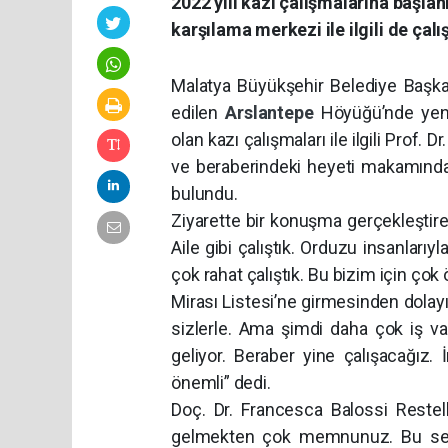
2022 yılı kazı çalışmalarına başlan
karşılama merkezi ile ilgili de çal
Malatya Büyükşehir Belediye Başka
edilen
Arslantepe
Höyüğü’nde yeni
olan kazı çalışmaları ile ilgili Prof.
ve beraberindeki heyeti makamında a
bulundu.
Ziyarette bir konuşma gerçekleştiren
Aile gibi çalıştık. Orduzu insanları
çok rahat çalıştık. Bu bizim için ço
Mirası Listesi’ne girmesinden dola
sizlerle. Ama şimdi daha çok iş var
geliyor. Beraber yine çalışacağız
önemli” dedi.
Doç. Dr. Francesca Balossi Restell
gelmekten çok memnunuz. Bu sene 