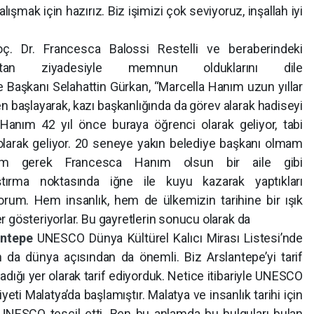
lışmak için hazırız. Biz işimizi çok seviyoruz, inşallah iyi
oç. Dr. Francesca Balossi Restelli ve beraberindeki
aktan ziyadesiyle memnun olduklarını dile
 Başkanı Selahattin Gürkan, “Marcella Hanım uzun yıllar
n başlayarak, kazı başkanlığında da görev alarak hadiseyi
 Hanım 42 yıl önce buraya öğrenci olarak geliyor, tabi
larak geliyor. 20 seneye yakın belediye başkanı olmam
ım gerek Francesca Hanım olsun bir aile gibi
aştırma noktasında iğne ile kuyu kazarak yaptıkları
orum. Hem insanlık, hem de ülkemizin tarihine bir ışık
 gösteriyorlar. Bu gayretlerin sonucu olarak da
antepe
UNESCO Dünya Kültürel Kalıcı Mirası Listesi’nde
n da dünya açısından da önemli. Biz Arslantepe’yi tarif
dığı yer olarak tarif ediyorduk. Netice itibariyle UNESCO
yeti Malatya’da başlamıştır. Malatya ve insanlık tarihi için
UNESCO tescil etti. Ben bu anlamda bu bulguları bulan