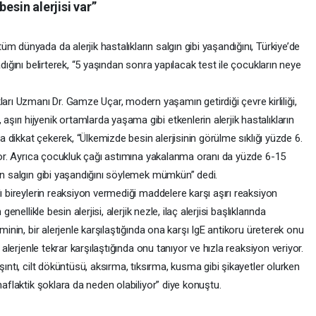
esin alerjisi var”
m dünyada da alerjik hastalıkların salgın gibi yaşandığını, Türkiye’de
dığını belirterek, “5 yaşından sonra yapılacak test ile çocukların neye
ı Uzmanı Dr. Gamze Uçar, modern yaşamın getirdiği çevre kirliliği,
rı hijyenik ortamlarda yaşama gibi etkenlerin alerjik hastalıkların
na dikkat çekerek, “Ülkemizde besin alerjisinin görülme sıklığı yüzde 6.
ıyor. Ayrıca çocukluk çağı astımına yakalanma oranı da yüzde 6-15
ın salgın gibi yaşandığını söylemek mümkün” dedi.
ı bireylerin reaksiyon vermediği maddelere karşı aşırı reaksiyon
enellikle besin alerjisi, alerjik nezle, ilaç alerjisi başlıklarında
minin, bir alerjenle karşılaştığında ona karşı IgE antikoru üreterek onu
 alerjenle tekrar karşılaştığında onu tanıyor ve hızla reaksiyon veriyor.
şıntı, cilt döküntüsü, aksırma, tıksırma, kusma gibi şikayetler olurken
naflaktik şoklara da neden olabiliyor” diye konuştu.