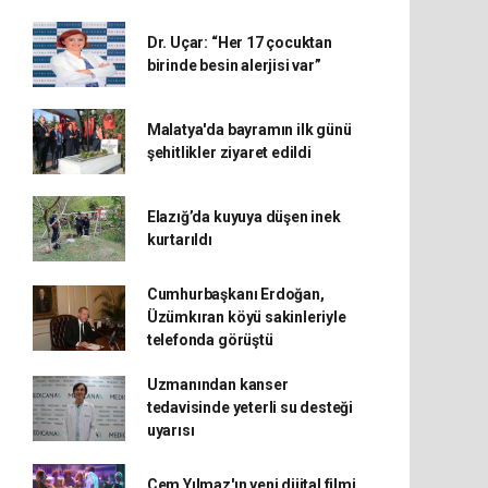
Dr. Uçar: “Her 17 çocuktan
birinde besin alerjisi var”
Malatya'da bayramın ilk günü
şehitlikler ziyaret edildi
Elazığ’da kuyuya düşen inek
kurtarıldı
Cumhurbaşkanı Erdoğan,
Üzümkıran köyü sakinleriyle
telefonda görüştü
Uzmanından kanser
tedavisinde yeterli su desteği
uyarısı
Cem Yılmaz'ın yeni dijital filmi