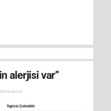
 alerjisi var”
38+ kez okundu.
İlginizi Çekebilir