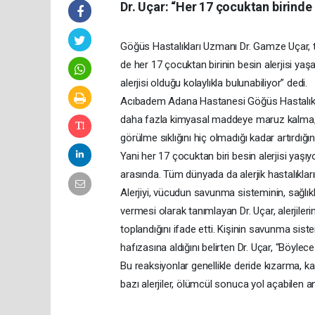
Dr. Uçar: “Her 17 çocuktan birinde b
Göğüs Hastalıkları Uzmanı Dr. Gamze Uçar, tü
de her 17 çocuktan birinin besin alerjisi yaşa
alerjisi olduğu kolaylıkla bulunabiliyor” dedi.
Acıbadem Adana Hastanesi Göğüs Hastalıklar
daha fazla kimyasal maddeye maruz kalma, aşı
görülme sıklığını hiç olmadığı kadar artırdığı
Yani her 17 çocuktan biri besin alerjisi yaş
arasında. Tüm dünyada da alerjik hastalıklar
Alerjiyi, vücudun savunma sisteminin, sağlıkl
vermesi olarak tanımlayan Dr. Uçar, alerjilerin g
toplandığını ifade etti. Kişinin savunma siste
hafızasına aldığını belirten Dr. Uçar, “Böylece
Bu reaksiyonlar genellikle deride kızarma, ka
bazı alerjiler, ölümcül sonuca yol açabilen a