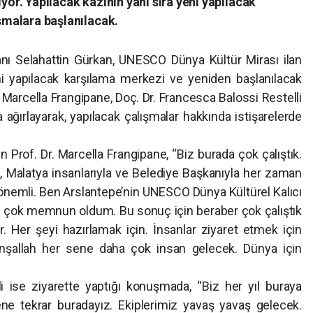
ıyor. Yapılacak kazının yanı sıra yeni yapılacak
ışmalara başlanılacak.
nı Selahattin Gürkan, UNESCO Dünya Kültür Mirası ilan
 yapılacak karşılama merkezi ve yeniden başlanılacak
 Dr. Marcella Frangipane, Doç. Dr. Francesca Balossi Restelli
ğırlayarak, yapılacak çalışmalar hakkında istişarelerde
 Prof. Dr. Marcella Frangipane, “Biz burada çok çalıştık.
yla, Malatya insanlarıyla ve Belediye Başkanıyla her zaman
k önemli. Ben Arslantepe’nin UNESCO Dünya Kültürel Kalıcı
yı çok memnun oldum. Bu sonuç için beraber çok çalıştık
. Her şeyi hazırlamak için. İnsanlar ziyaret etmek için
. İnşallah her sene daha çok insan gelecek. Dünya için
i ise ziyarette yaptığı konuşmada, “Biz her yıl buraya
tekrar buradayız. Ekiplerimiz yavaş yavaş gelecek.