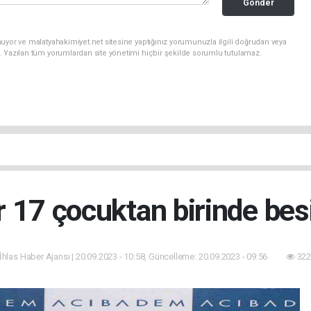
Gönder
uyor ve malatyahakimiyet.net sitesine yaptığınız yorumunuzla ilgili doğrudan veya
. Yazılan tüm yorumlardan site yönetimi hiçbir şekilde sorumlu tutulamaz.
r 17 çocuktan birinde besin
 İhlas Haber Ajansı | 20.09.2023 - 10:58, Güncelleme: 20.09.2023 - 09:56
322