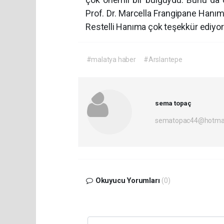
Prof. Dr. Marcella Frangipane Hanım
Restelli Hanıma çok teşekkür ediyor
#malatya haber
#Arslantepe
sema topaç
sematopac44@hotmai
Okuyucu Yorumları
(0)