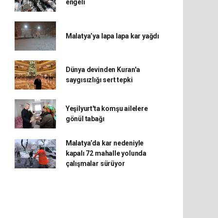
engeli
Malatya’ya lapa lapa kar yağdı
Dünya devinden Kuran'a
saygısızlığı sert tepki
Yeşilyurt'ta komşu ailelere
gönül tabağı
Malatya’da kar nedeniyle
kapalı 72 mahalle yolunda
çalışmalar sürüyor