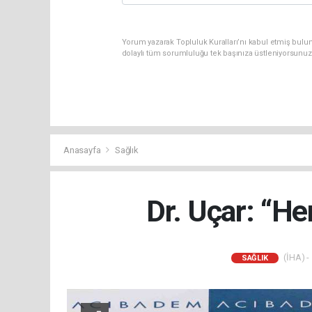
Yorum yazarak Topluluk Kuralları’nı kabul etmiş bulun
dolaylı tüm sorumluluğu tek başınıza üstleniyorsunuz
Anasayfa
Sağlık
Dr. Uçar: “He
(İHA) -
SAĞLIK