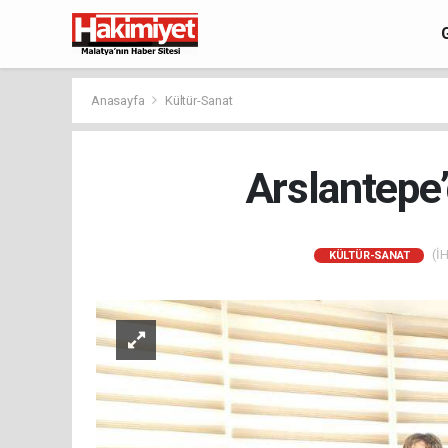
Anasayfa
Kültür-Sanat
Arslantepe’
(İH
KÜLTÜR-SANAT