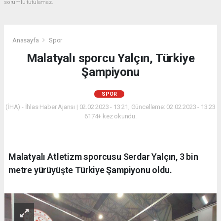
sorumlu tutulamaz.
Anasayfa
Spor
Malatyalı sporcu Yalçın, Türkiye
Şampiyonu
SPOR
(İHA) - İhlas Haber Ajansı | 02.02.2023 - 13:21, Güncelleme: 02.02.2023 - 13:23
6174+ kez okundu.
Malatyalı Atletizm sporcusu Serdar Yalçın, 3 bin
metre yürüyüşte Türkiye Şampiyonu oldu.