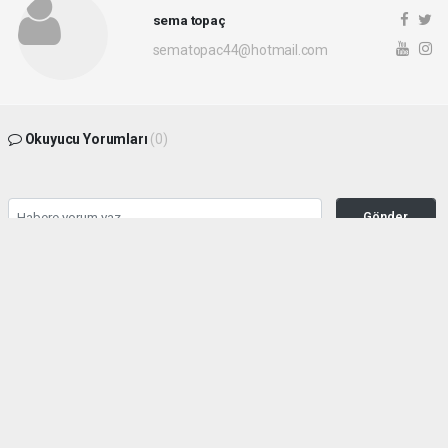
sema topaç
sematopac44@hotmail.com
Okuyucu Yorumları
(0)
Gönder
Yorum yazarak Topluluk Kuralları’nı kabul etmiş bulunuyor ve malatyahakimiyet.net
sitesine yaptığınız yorumunuzla ilgili doğrudan veya dolaylı tüm sorumluluğu tek
başınıza üstleniyorsunuz. Yazılan tüm yorumlardan site yönetimi hiçbir şekilde
sorumlu tutulamaz.
haber paketi
haber scripti
haber yazılımı
Tüm hakları saklı tutulmaktadır.Copyright 2026©