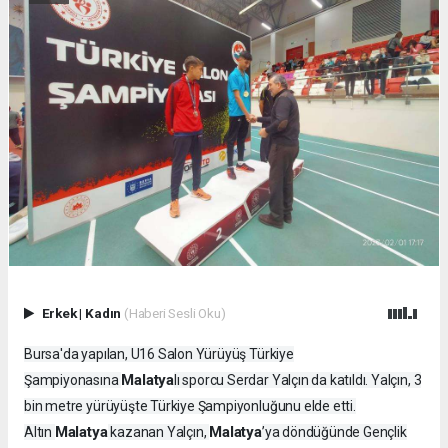
Erkek
|
Kadın
(Haberi Sesli Oku)
Bursa'da yapılan, U16 Salon Yürüyüş Türkiye
Malatya
Şampiyonasına
lı sporcu Serdar Yalçın da katıldı. Yalçın, 3
bin metre yürüyüşte Türkiye Şampiyonluğunu elde etti.
Malatya
Malatya
Altın
kazanan Yalçın,
’ya döndüğünde Gençlik