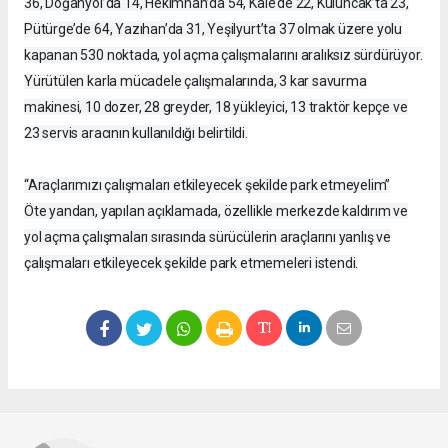
36, Doğanyol’da 14, Hekimhan’da 54, Kale’de 22, Kuluncak’ta 23,
Pütürge’de 64, Yazıhan’da 31, Yeşilyurt’ta 37 olmak üzere yolu
kapanan 530 noktada, yol açma çalışmalarını aralıksız sürdürüyor.
Yürütülen karla mücadele çalışmalarında, 3 kar savurma
makinesi, 10 dozer, 28 greyder, 18 yükleyici, 13 traktör kepçe ve
23 servis aracının kullanıldığı belirtildi.
“Araçlarımızı çalışmaları etkileyecek şekilde park etmeyelim”
Öte yandan, yapılan açıklamada, özellikle merkezde kaldırım ve
yol açma çalışmaları sırasında sürücülerin araçlarını yanlış ve
çalışmaları etkileyecek şekilde park etmemeleri istendi.