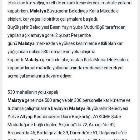
etkili olan kar yağışı, özellikle yüksek kesimlerdeki mahalle yollarını
Malatya
kapatırken,
Büyükşehir Belediyesi Karla Mücadele
ekipleri, kar yağışı ile birlikte çalışmalara başladı.
Büyükşehir Belediyesi Basın Yayın Şube Müdürlüğü tarafından
yapılan açıklamaya göre, 2 Şubat Perşembe
Malatya
günü
merkezde ve yüksek kesimlerde etkili olan kar
yağışından dolayı 530 mahallenin yolu ulaşıma
Malatya
kapandı.
genelinde oluşturulan Karla Mücadele Ekipleri,
kapanan kırsal mahalle yollarına anında müdahale ederek yol
açma çalışmalarına devam ediyor.
530 mahallenin yolu kapalı
Malatya
genelinde 500 araç ve bin 300 personelle kar küreme ve
Malatya
tuzlama çalışmalarına başlayan
Büyükşehir Belediyesi
Yol ve Altyapı Koordinasyon Daire Başkanlığı, AYKOME Şube
Müdürlüğüne bağlı ekipler; Akçadağ’da 72, Arapgir’de 42,
Arguvan’da 45, Battalgazi’de 39, Darende’de 51, Doğanşehir’de