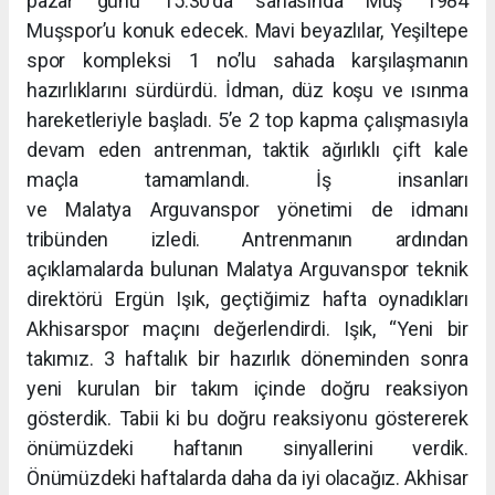
pazar günü 15.30’da sahasında Muş 1984
Muşspor’u konuk edecek. Mavi beyazlılar, Yeşiltepe
spor kompleksi 1 no’lu sahada karşılaşmanın
hazırlıklarını sürdürdü. İdman, düz koşu ve ısınma
hareketleriyle başladı. 5’e 2 top kapma çalışmasıyla
devam eden antrenman, taktik ağırlıklı çift kale
maçla tamamlandı. İş insanları
ve Malatya Arguvanspor yönetimi de idmanı
tribünden izledi. Antrenmanın ardından
açıklamalarda bulunan Malatya Arguvanspor teknik
direktörü Ergün Işık, geçtiğimiz hafta oynadıkları
Akhisarspor maçını değerlendirdi. Işık, “Yeni bir
takımız. 3 haftalık bir hazırlık döneminden sonra
yeni kurulan bir takım içinde doğru reaksiyon
gösterdik. Tabii ki bu doğru reaksiyonu göstererek
önümüzdeki haftanın sinyallerini verdik.
Önümüzdeki haftalarda daha da iyi olacağız. Akhisar