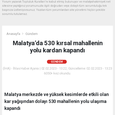
Yorum yazarak Topluluk Kuralları’nı kabul etmiş bulunuyor ve malatyahakimiyet.net
sitesine yaptığınız yorumunuzla ilgili doğrudan veya dolaylı tüm sorumluluğu tek
başınıza üstleniyorsunuz. Yazılan tüm yorumlardan site yönetimi hiçbir şekilde
sorumlu tutulamaz.
Anasayfa
Gündem
Malatya’da 530 kırsal mahallenin
yolu kardan kapandı
GÜNDEM
(İHA) - İhlas Haber Ajansı | 02.02.2023 - 13:22, Güncelleme: 02.02.2023 - 13:23
6050+ kez okundu.
Malatya merkezde ve yüksek kesimlerde etkili olan
kar yağışından dolayı 530 mahallenin yolu ulaşıma
kapandı