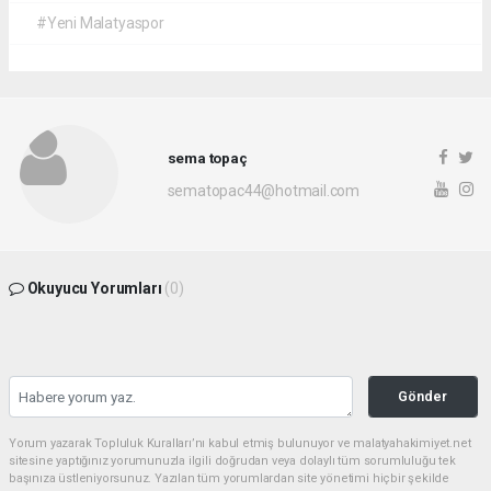
#Yeni Malatyaspor
sema topaç
sematopac44@hotmail.com
Okuyucu Yorumları
(0)
Gönder
Yorum yazarak Topluluk Kuralları’nı kabul etmiş bulunuyor ve malatyahakimiyet.net
sitesine yaptığınız yorumunuzla ilgili doğrudan veya dolaylı tüm sorumluluğu tek
başınıza üstleniyorsunuz. Yazılan tüm yorumlardan site yönetimi hiçbir şekilde