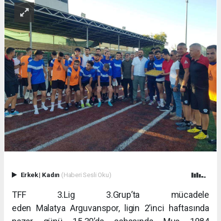
Erkek
|
Kadın
(Haberi Sesli Oku)
TFF 3.Lig 3.Grup’ta mücadele
eden Malatya Arguvanspor, ligin 2’inci haftasında