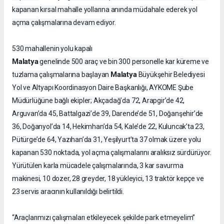
kapanan kırsal mahalle yollarına anında müdahale ederek yol
açma çalışmalarına devam ediyor.
530 mahallenin yolu kapalı
Malatya
genelinde 500 araç ve bin 300 personelle kar küreme ve
Malatya
tuzlama çalışmalarına başlayan
Büyükşehir Belediyesi
Yol ve Altyapı Koordinasyon Daire Başkanlığı, AYKOME Şube
Müdürlüğüne bağlı ekipler; Akçadağ’da 72, Arapgir’de 42,
Arguvan’da 45, Battalgazi’de 39, Darende’de 51, Doğanşehir’de
36, Doğanyol’da 14, Hekimhan’da 54, Kale’de 22, Kuluncak’ta 23,
Pütürge’de 64, Yazıhan’da 31, Yeşilyurt’ta 37 olmak üzere yolu
kapanan 530 noktada, yol açma çalışmalarını aralıksız sürdürüyor.
Yürütülen karla mücadele çalışmalarında, 3 kar savurma
makinesi, 10 dozer, 28 greyder, 18 yükleyici, 13 traktör kepçe ve
23 servis aracının kullanıldığı belirtildi.
“Araçlarımızı çalışmaları etkileyecek şekilde park etmeyelim”