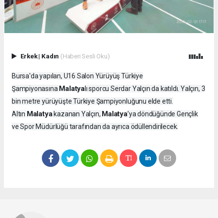
Erkek
|
Kadın
(Haberi Sesli Oku)
Bursa'da yapılan, U16 Salon Yürüyüş Türkiye
Malatya
Şampiyonasına
lı sporcu Serdar Yalçın da katıldı. Yalçın, 3
bin metre yürüyüşte Türkiye Şampiyonluğunu elde etti.
Malatya
Malatya
Altın
kazanan Yalçın,
’ya döndüğünde Gençlik
ve Spor Müdürlüğü tarafından da ayrıca ödüllendirilecek.