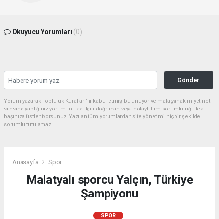
Okuyucu Yorumları
(0)
Gönder
Yorum yazarak Topluluk Kuralları’nı kabul etmiş bulunuyor ve malatyahakimiyet.net
sitesine yaptığınız yorumunuzla ilgili doğrudan veya dolaylı tüm sorumluluğu tek
başınıza üstleniyorsunuz. Yazılan tüm yorumlardan site yönetimi hiçbir şekilde
sorumlu tutulamaz.
Anasayfa
Spor
Malatyalı sporcu Yalçın, Türkiye
Şampiyonu
SPOR