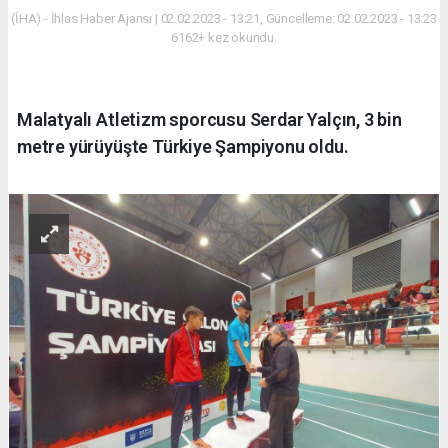
(İHA) - İhlas Haber Ajansı | 02.02.2023 - 13:21, Güncelleme: 02.02.2023 - 13:23
6162+ kez okundu.
Malatyalı Atletizm sporcusu Serdar Yalçın, 3 bin
metre yürüyüşte Türkiye Şampiyonu oldu.