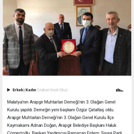
Erkek
|
Kadın
(Haberi Sesli Oku)
Malatya’nın Arapgir Muhtarları Derneği’nin 3. Olağan Genel
Kurulu yapıldı. Derneğin yeni başkanı Özgür Çataltaş oldu.
Arapgir Muhtarları Derneği’nin 3. Olağan Genel Kurulu İlçe
Kaymakamı Adnan Doğan, Arapgir Belediye Başkanı Haluk
Cömertoğlu, Başkan Yardımcısı Ramazan Erdem, Siyasi Parti