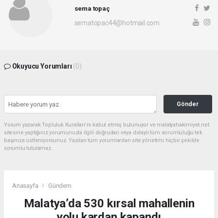
sema topaç
sematopac44@hotmail.com
Okuyucu Yorumları
(0)
Gönder
Yorum yazarak Topluluk Kuralları’nı kabul etmiş bulunuyor ve malatyahakimiyet.net
sitesine yaptığınız yorumunuzla ilgili doğrudan veya dolaylı tüm sorumluluğu tek
başınıza üstleniyorsunuz. Yazılan tüm yorumlardan site yönetimi hiçbir şekilde
sorumlu tutulamaz.
Anasayfa
Gündem
Malatya’da 530 kırsal mahallenin
yolu kardan kapandı