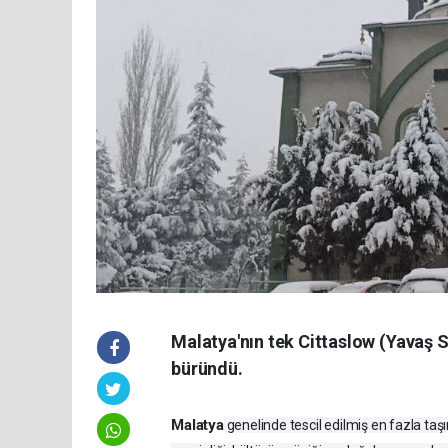
Malatya'nın tek Cittaslow (Yavaş S
büründü.
Malatya
genelinde tescil edilmiş en fazla taş