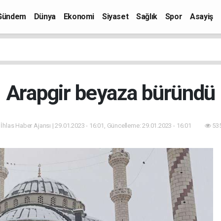
Gündem
Dünya
Ekonomi
Siyaset
Sağlık
Spor
Asayiş
Arapgir beyaza büründü
 İhlas Haber Ajansı | 29.01.2023 - 16:01, Güncelleme: 29.01.2023 - 16:01
535