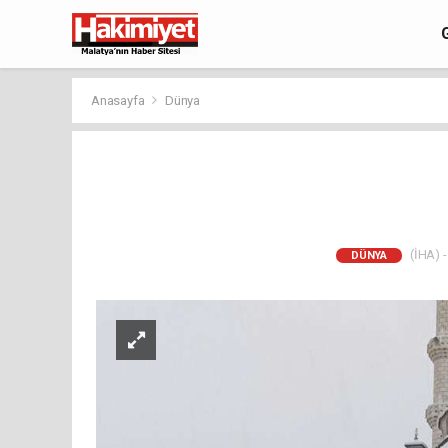
Anasayfa
Dünya
(İHA) -
DÜNYA