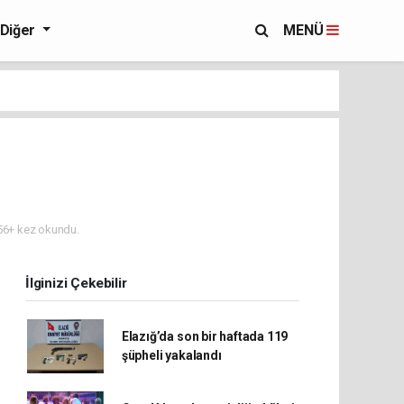
Diğer
MENÜ
6+ kez okundu.
İlginizi Çekebilir
Elazığ’da son bir haftada 119
şüpheli yakalandı