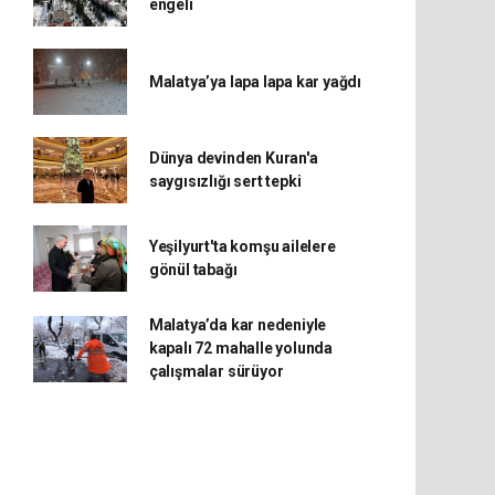
engeli
Malatya’ya lapa lapa kar yağdı
Dünya devinden Kuran'a
saygısızlığı sert tepki
Yeşilyurt'ta komşu ailelere
gönül tabağı
Malatya’da kar nedeniyle
kapalı 72 mahalle yolunda
çalışmalar sürüyor