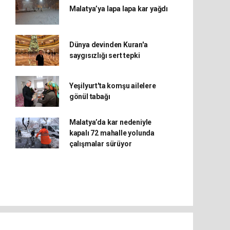
Malatya’ya lapa lapa kar yağdı
Dünya devinden Kuran'a
saygısızlığı sert tepki
Yeşilyurt'ta komşu ailelere
gönül tabağı
Malatya’da kar nedeniyle
kapalı 72 mahalle yolunda
çalışmalar sürüyor