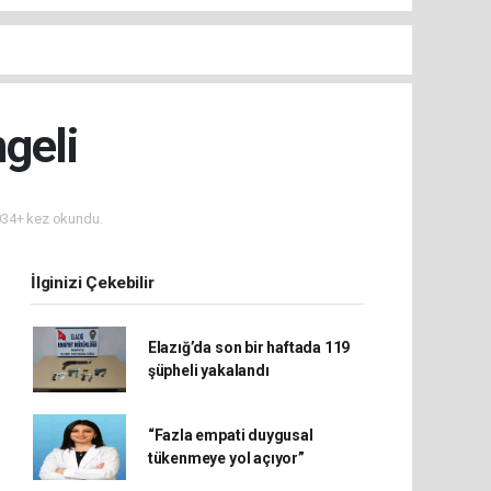
geli
34+ kez okundu.
İlginizi Çekebilir
Elazığ’da son bir haftada 119
şüpheli yakalandı
“Fazla empati duygusal
tükenmeye yol açıyor”