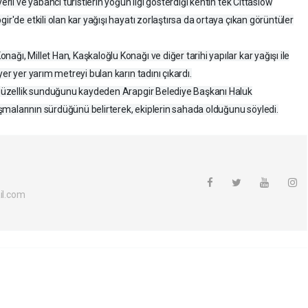
erli ve yabancı turistlerin yoğun ilgi gösterdiği kentin tek Cittaslow
ir'de etkili olan kar yağışı hayatı zorlaştırsa da ortaya çıkan görüntüler
ğı, Millet Han, Kaşkaloğlu Konağı ve diğer tarihi yapılar kar yağışı ile
yer yer yarım metreyi bulan karın tadını çıkardı.
r güzellik sunduğunu kaydeden Arapgir Belediye Başkanı Haluk
malarının sürdüğünü belirterek, ekiplerin sahada olduğunu söyledi.
l.com