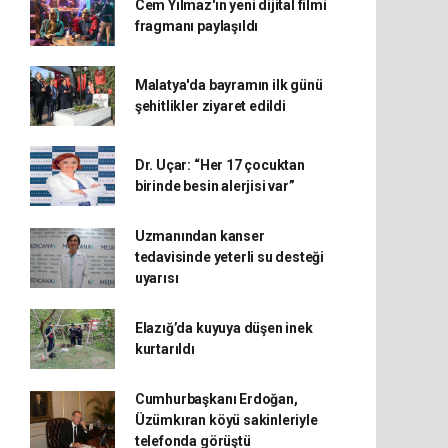
Cem Yılmaz'ın yeni dijital filmi
fragmanı paylaşıldı
Malatya'da bayramın ilk günü
şehitlikler ziyaret edildi
Dr. Uçar: “Her 17 çocuktan
birinde besin alerjisi var”
Uzmanından kanser
tedavisinde yeterli su desteği
uyarısı
Elazığ’da kuyuya düşen inek
kurtarıldı
Cumhurbaşkanı Erdoğan,
Üzümkıran köyü sakinleriyle
telefonda görüştü