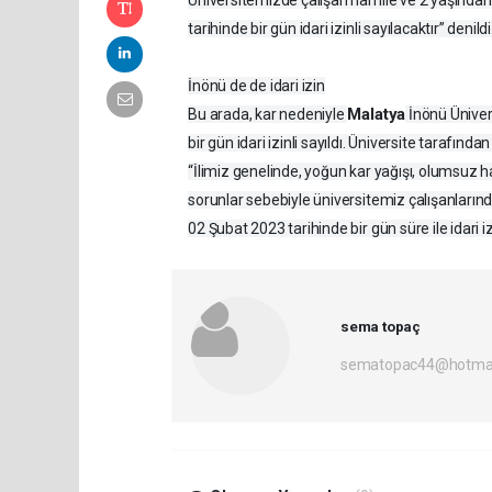
tarihinde bir gün idari izinli sayılacaktır” denildi
İnönü de de idari izin
Malatya
Bu arada, kar nedeniyle
İnönü Ünivers
bir gün idari izinli sayıldı. Üniversite tarafında
“İlimiz genelinde, yoğun kar yağışı, olumsuz 
sorunlar sebebiyle üniversitemiz çalışanlarında
02 Şubat 2023 tarihinde bir gün süre ile idari izi
sema topaç
sematopac44@hotmai