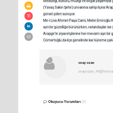
sessizliği, kültürü, müziği ve doğal yaşamıyla y
(Yavaş Sakin Şehir) unvanına sahip ilçesi Arapg
görsel şölen sunuyor.
Mir-i Liva Ahmet Paşa Cami, Metin Emiroğlu Kona
ayrı bir güzelliğe bürünürken, vatandaşlar ise 
Arapgir'in ziyaretçilerine her mevsim ayrı bi
Cömertoğlu da ilçe genelinde kar küreme çalış
onay ozan
onayozan_44@hotmai
Okuyucu Yorumları
(0)