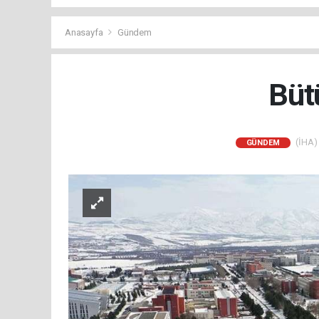
Anasayfa
Gündem
Büt
(İHA) 
GÜNDEM