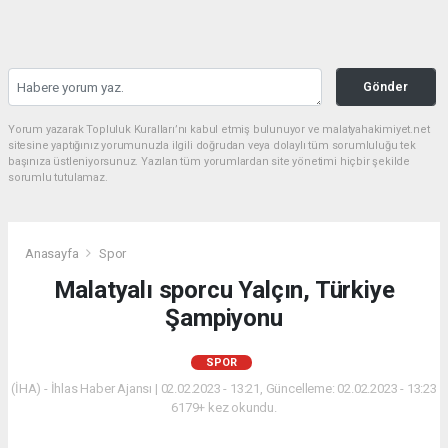
Gönder
Yorum yazarak Topluluk Kuralları’nı kabul etmiş bulunuyor ve malatyahakimiyet.net
sitesine yaptığınız yorumunuzla ilgili doğrudan veya dolaylı tüm sorumluluğu tek
başınıza üstleniyorsunuz. Yazılan tüm yorumlardan site yönetimi hiçbir şekilde
sorumlu tutulamaz.
Anasayfa
Spor
Malatyalı sporcu Yalçın, Türkiye
Şampiyonu
SPOR
(İHA) - İhlas Haber Ajansı | 02.02.2023 - 13:21, Güncelleme: 02.02.2023 - 13:23
6179+ kez okundu.