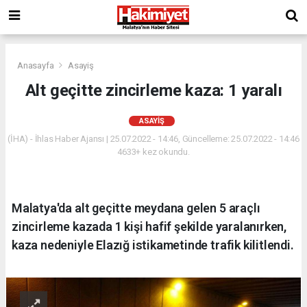
Anasayfa
Asayiş
Alt geçitte zincirleme kaza: 1 yaralı
ASAYIŞ
(İHA) - İhlas Haber Ajansı | 25.07.2022 - 14:46, Güncelleme: 25.07.2022 - 14:46
4633+ kez okundu.
Malatya'da alt geçitte meydana gelen 5 araçlı
zincirleme kazada 1 kişi hafif şekilde yaralanırken,
kaza nedeniyle Elazığ istikametinde trafik kilitlendi.