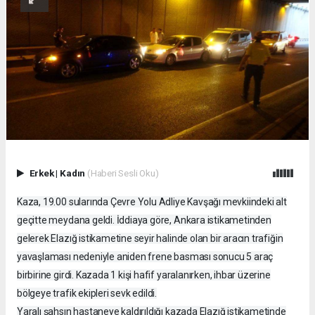
Erkek
|
Kadın
(Haberi Sesli Oku)
Kaza, 19.00 sularında Çevre Yolu Adliye Kavşağı mevkiindeki alt
geçitte meydana geldi. İddiaya göre, Ankara istikametinden
gelerek Elazığ istikametine seyir halinde olan bir aracın trafiğin
yavaşlaması nedeniyle aniden frene basması sonucu 5 araç
birbirine girdi. Kazada 1 kişi hafif yaralanırken, ihbar üzerine
bölgeye trafik ekipleri sevk edildi.
Yaralı şahsın hastaneye kaldırıldığı kazada Elazığ istikametinde