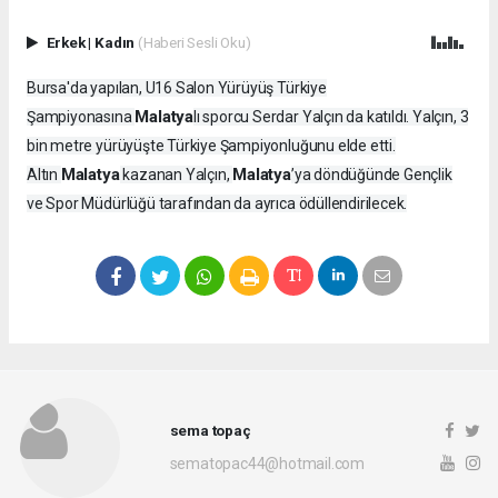
Erkek
|
Kadın
(Haberi Sesli Oku)
Bursa'da yapılan, U16 Salon Yürüyüş Türkiye
Malatya
Şampiyonasına
lı sporcu Serdar Yalçın da katıldı. Yalçın, 3
bin metre yürüyüşte Türkiye Şampiyonluğunu elde etti.
Malatya
Malatya
Altın
kazanan Yalçın,
’ya döndüğünde Gençlik
ve Spor Müdürlüğü tarafından da ayrıca ödüllendirilecek.
sema topaç
sematopac44@hotmail.com