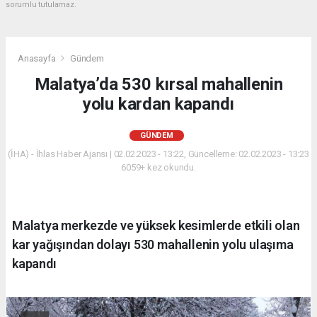
sorumlu tutulamaz.
Anasayfa
Gündem
Malatya’da 530 kırsal mahallenin
yolu kardan kapandı
GÜNDEM
(İHA) - İhlas Haber Ajansı | 02.02.2023 - 13:22, Güncelleme: 02.02.2023 - 13:23
6059+ kez okundu.
Malatya merkezde ve yüksek kesimlerde etkili olan
kar yağışından dolayı 530 mahallenin yolu ulaşıma
kapandı