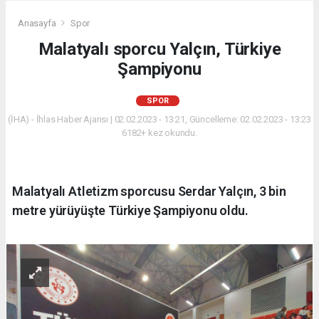
Anasayfa
Spor
Malatyalı sporcu Yalçın, Türkiye
Şampiyonu
SPOR
(İHA) - İhlas Haber Ajansı | 02.02.2023 - 13:21, Güncelleme: 02.02.2023 - 13:23
6182+ kez okundu.
Malatyalı Atletizm sporcusu Serdar Yalçın, 3 bin
metre yürüyüşte Türkiye Şampiyonu oldu.