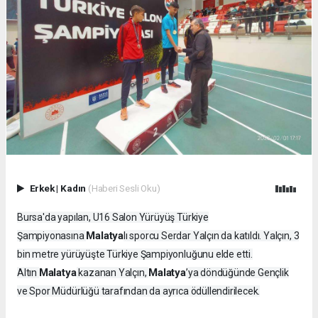
Erkek
|
Kadın
(Haberi Sesli Oku)
Bursa'da yapılan, U16 Salon Yürüyüş Türkiye
Malatya
Şampiyonasına
lı sporcu Serdar Yalçın da katıldı. Yalçın, 3
bin metre yürüyüşte Türkiye Şampiyonluğunu elde etti.
Malatya
Malatya
Altın
kazanan Yalçın,
’ya döndüğünde Gençlik
ve Spor Müdürlüğü tarafından da ayrıca ödüllendirilecek.