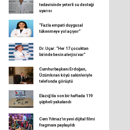
tedavisinde yeterli su desteği
uyarısı
“Fazla empati duygusal
tükenmeye yol açıyor”
Dr. Uçar: “Her 17 çocuktan
birinde besin alerjisi var”
Cumhurbaşkanı Erdoğan,
Üzümkıran köyü sakinleriyle
telefonda görüştü
Elazığ’da son bir haftada 119
şüpheli yakalandı
Cem Yılmaz'ın yeni dijital filmi
fragmanı paylaşıldı