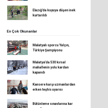
Elazığ’da kuyuya düşen inek
kurtarıldı
En Çok Okunanlar
Malatyalı sporcu Yalçın,
Türkiye Şampiyonu
Malatya’da 530 kırsal
mahallenin yolu kardan
kapandı
Kansere karşı uzmanlardan
erken teşhis uyarısı
Bütünleme sınavlarına kar