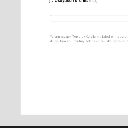
Okuyucu Yorumları
(0)
Yorum yazarak Topluluk Kuralları’nı kabul etmiş bulun
dolaylı tüm sorumluluğu tek başınıza üstleniyorsunuz