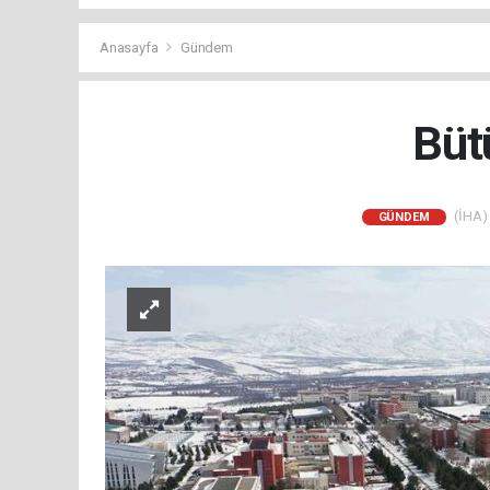
Anasayfa
Gündem
Büt
(İHA) 
GÜNDEM