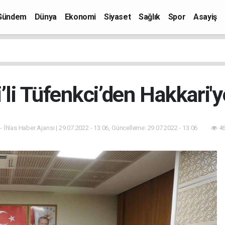
Gündem
Dünya
Ekonomi
Siyaset
Sağlık
Spor
Asayiş
’li Tüfenkci’den Hakkari'y
- İhlas Haber Ajansı | 29.07.2022 - 13:06, Güncelleme: 29.07.2022 - 13:06
46