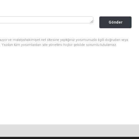
Gönder
uyor ve malatyahakimiyet.net sitesine yaptığınız yorumunuzla ilgili doğrudan veya
. Yazılan tüm yorumlardan site yönetimi hiçbir şekilde sorumlu tutulamaz.