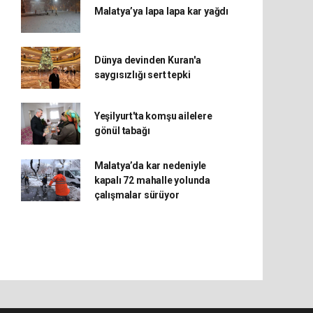
Malatya’ya lapa lapa kar yağdı
Dünya devinden Kuran'a
saygısızlığı sert tepki
Yeşilyurt'ta komşu ailelere
gönül tabağı
Malatya’da kar nedeniyle
kapalı 72 mahalle yolunda
çalışmalar sürüyor