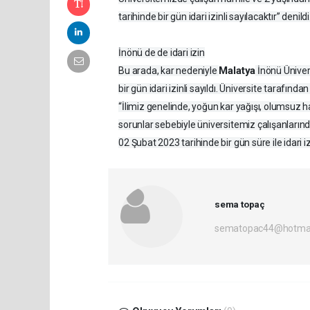
tarihinde bir gün idari izinli sayılacaktır” denildi
İnönü de de idari izin
Malatya
Bu arada, kar nedeniyle
İnönü Ünivers
bir gün idari izinli sayıldı. Üniversite tarafında
“İlimiz genelinde, yoğun kar yağışı, olumsuz 
sorunlar sebebiyle üniversitemiz çalışanlarında
02 Şubat 2023 tarihinde bir gün süre ile idari izi
sema topaç
sematopac44@hotmai