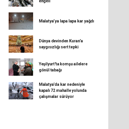
engeli
Malatya’ya lapa lapa kar yağdı
Dünya devinden Kuran'a
saygısızlığı sert tepki
Yeşilyurt'ta komşu ailelere
gönül tabağı
Malatya’da kar nedeniyle
kapalı 72 mahalle yolunda
çalışmalar sürüyor