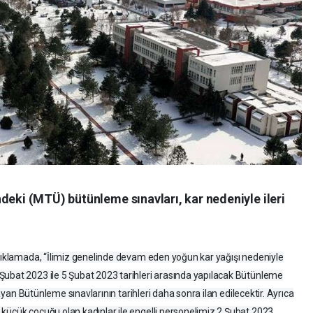
deki (MTÜ) bütünleme sınavları, kar nedeniyle ileri
açıklamada, “İlimiz genelinde devam eden yoğun kar yağışı nedeniyle
Şubat 2023 ile 5 Şubat 2023 tarihleri arasında yapılacak Bütünleme
amayan Bütünleme sınavlarının tarihleri daha sonra ilan edilecektir. Ayrıca
küçük çocuğu olan kadınlar ile engelli personelimiz 2 Şubat 2023