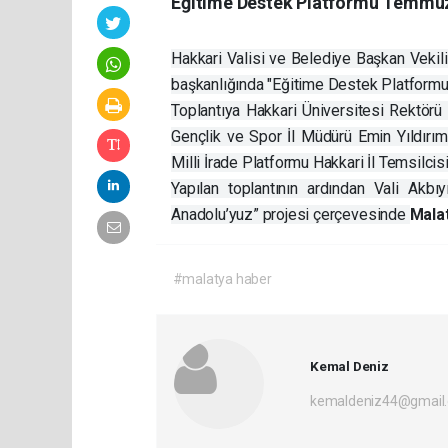
Eğitime Destek Platformu Temmuz A
Hakkari Valisi ve Belediye Başkan Vekili
başkanlığında "Eğitime Destek Platformu 
Toplantıya Hakkari Üniversitesi Rektörü
Gençlik ve Spor İl Müdürü Emin Yıldırım
Milli İrade Platformu Hakkari İl Temsilci
Yapılan toplantının ardından Vali Akbı
Anadolu’yuz” projesi çerçevesinde
Mala
#malatya haber
Kemal Deniz
kemaldeniz44@gmail