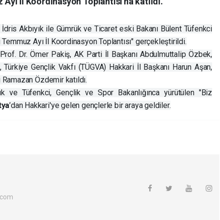
yı İl Koordinasyon Toplantısı'na katıldı.
 İdris Akbıyık ile Gümrük ve Ticaret eski Bakanı Bülent Tüfenkci
Temmuz Ayı İl Koordinasyon Toplantısı" gerçekleştirildi.
 Prof. Dr. Ömer Pakiş, AK Parti İl Başkanı Abdulmuttalip Özbek,
, Türkiye Gençlik Vakfı (TÜGVA) Hakkari İl Başkanı Harun Aşan,
si Ramazan Özdemir katıldı.
yık ve Tüfenkci, Gençlik ve Spor Bakanlığınca yürütülen "Biz
tya
’dan Hakkari'ye gelen gençlerle bir araya geldiler.
.com