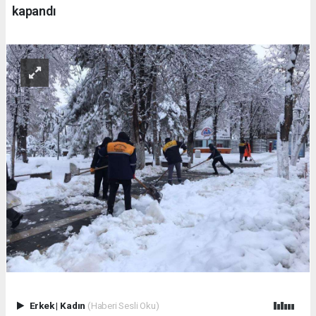
kapandı
Erkek
|
Kadın
(Haberi Sesli Oku)