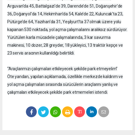
Arguvan’da 45, Battalgazi’de 39, Darende’de 51, Doğanşehir’de
36, Doğanyol’da 14, Hekimhan’da 54, Kale’de 22, Kuluncak’ta 23,
Pütürge’de 64, Yazıhan’da 31, Yeşilyurt’ta 37 olmak üzere yolu
kapanan 530 noktada, yol açma çalışmalarını aralıksız sürdürüyor.
Yürütülen karla mücadele çalışmalarında, 3 kar savurma
makinesi, 10 dozer, 28 greyder, 18 yükleyici, 13 traktör kepçe ve
23 servis aracının kullanıldığı belirtildi.
“Araçlarımızı çalışmaları etkileyecek şekilde park etmeyelim”
Öte yandan, yapılan açıklamada, özellikle merkezde kaldırım ve
yol açma çalışmaları sırasında sürücülerin araçlarını yanlış ve
çalışmaları etkileyecek şekilde park etmemeleri istendi.