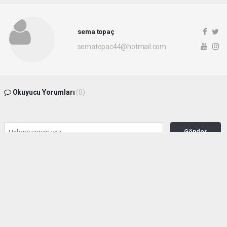
sema topaç
sematopac44@hotmail.com
Okuyucu Yorumları
(0)
Gönder
Yorum yazarak Topluluk Kuralları’nı kabul etmiş bulunuyor ve malatyahakimiyet.net
sitesine yaptığınız yorumunuzla ilgili doğrudan veya dolaylı tüm sorumluluğu tek
başınıza üstleniyorsunuz. Yazılan tüm yorumlardan site yönetimi hiçbir şekilde
sorumlu tutulamaz.