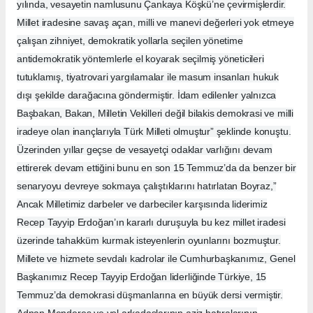
yılında, vesayetin namlusunu Çankaya Köşkü’ne çevirmişlerdir.
Millet iradesine savaş açan, milli ve manevi değerleri yok etmeye
çalışan zihniyet, demokratik yollarla seçilen yönetime
antidemokratik yöntemlerle el koyarak seçilmiş yöneticileri
tutuklamış, tiyatrovari yargılamalar ile masum insanları hukuk
dışı şekilde darağacına göndermiştir. İdam edilenler yalnızca
Başbakan, Bakan, Milletin Vekilleri değil bilakis demokrasi ve milli
iradeye olan inançlarıyla Türk Milleti olmuştur” şeklinde konuştu.
Üzerinden yıllar geçse de vesayetçi odaklar varlığını devam
ettirerek devam ettiğini bunu en son 15 Temmuz’da da benzer bir
senaryoyu devreye sokmaya çalıştıklarını hatırlatan Boyraz,”
Ancak Milletimiz darbeler ve darbeciler karşısında liderimiz
Recep Tayyip Erdoğan’ın kararlı duruşuyla bu kez millet iradesi
üzerinde tahakküm kurmak isteyenlerin oyunlarını bozmuştur.
Millete ve hizmete sevdalı kadrolar ile Cumhurbaşkanımız, Genel
Başkanımız Recep Tayyip Erdoğan liderliğinde Türkiye, 15
Temmuz’da demokrasi düşmanlarına en büyük dersi vermiştir.