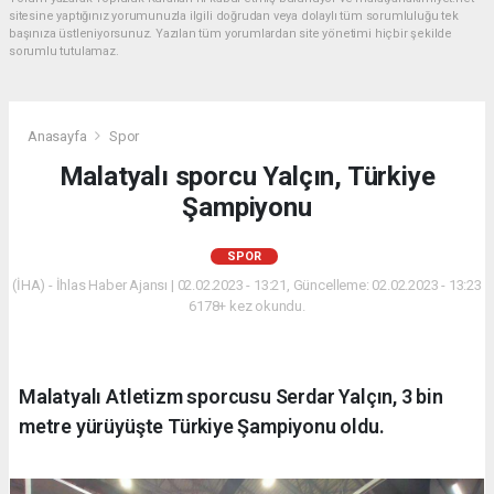
sitesine yaptığınız yorumunuzla ilgili doğrudan veya dolaylı tüm sorumluluğu tek
başınıza üstleniyorsunuz. Yazılan tüm yorumlardan site yönetimi hiçbir şekilde
sorumlu tutulamaz.
Anasayfa
Spor
Malatyalı sporcu Yalçın, Türkiye
Şampiyonu
SPOR
(İHA) - İhlas Haber Ajansı | 02.02.2023 - 13:21, Güncelleme: 02.02.2023 - 13:23
6178+ kez okundu.
Malatyalı Atletizm sporcusu Serdar Yalçın, 3 bin
metre yürüyüşte Türkiye Şampiyonu oldu.