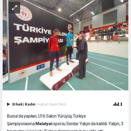
Erkek
|
Kadın
(Haberi Sesli Oku)
Bursa'da yapılan, U16 Salon Yürüyüş Türkiye
Malatya
Şampiyonasına
lı sporcu Serdar Yalçın da katıldı. Yalçın, 3