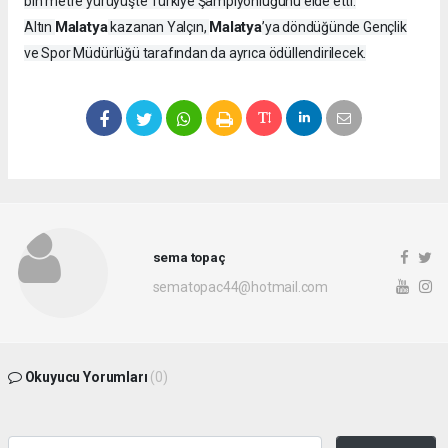
bin metre yürüyüşte Türkiye Şampiyonluğunu elde etti.
Malatya
Malatya
Altın
kazanan Yalçın,
’ya döndüğünde Gençlik
ve Spor Müdürlüğü tarafından da ayrıca ödüllendirilecek.
sema topaç
sematopac44@hotmail.com
Okuyucu Yorumları
(0)