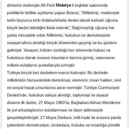
Malatya
dönümü nedeniyle AK Parti
il teşkilatı salonunda
partililerle birlikte açıklama yapan Boyraz, “Milletimiz, medeniyet
tarihi boyunca türlü fedakarlıklarla devlet olarak kalmak uğruna
birçok bedel ödediğini ifade ederek,” Bağımsızlığı uğruna her
şartta mücadele eden Milletimiz, hukukun ve demokrasinin
vesayet altına alındığı birçok dönemden geçmiş ve bu günlere
gelmiştir. Vesayet, hüküm sürdüğü her dönemde haksız ve
hukuksuz olarak masum insanların kanına girmiş, vatansever
milletin evlatlarını postallarıyla ezmiştir.
Türkiye birçok kez darbelere maruz kalmıştır. Bu darbeler
milletimizin bünyesindeki demokrasi, ekonomi, insan hakları, sivil
ve sosyal hayat unsurlarına zarar vermiştir. Türkiye Cumhuriyeti
Devleti’nde, hukukun askıya alındığı, toplumsal ve siyasal
düzene ilk darbe, 27 Mayıs 1960’ta, Başbakan Adnan Menderes
ile yol arkadaşlarının tutuklanması ve idam edilmesiyle
gerçekleştirilmiştir. 27 Mayıs Darbesi, milli irade ile arasına perde
çekenlerin demokrasiye, vicdanlara, hukuka ve insanlığa yönelik