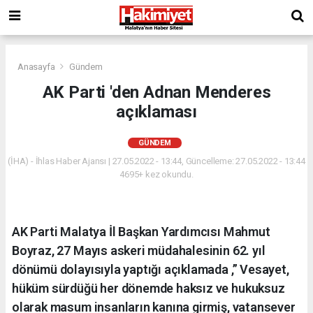
Anasayfa
Gündem
AK Parti 'den Adnan Menderes
açıklaması
GÜNDEM
(İHA) - İhlas Haber Ajansı | 27.05.2022 - 13:44, Güncelleme: 27.05.2022 - 13:44
4695+ kez okundu.
AK Parti Malatya İl Başkan Yardımcısı Mahmut
Boyraz, 27 Mayıs askeri müdahalesinin 62. yıl
dönümü dolayısıyla yaptığı açıklamada ,” Vesayet,
hüküm sürdüğü her dönemde haksız ve hukuksuz
olarak masum insanların kanına girmiş, vatansever