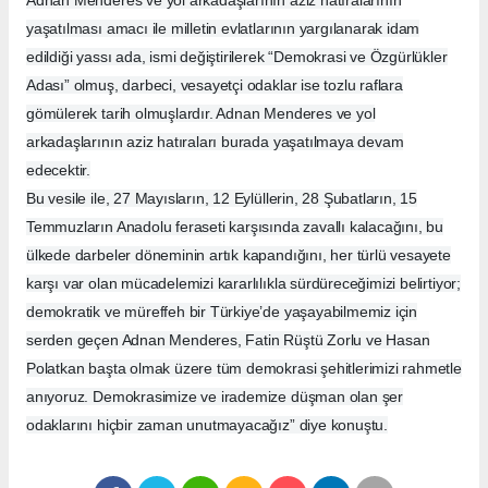
Adnan Menderes ve yol arkadaşlarının aziz hatıralarının
yaşatılması amacı ile milletin evlatlarının yargılanarak idam
edildiği yassı ada, ismi değiştirilerek “Demokrasi ve Özgürlükler
Adası” olmuş, darbeci, vesayetçi odaklar ise tozlu raflara
gömülerek tarih olmuşlardır. Adnan Menderes ve yol
arkadaşlarının aziz hatıraları burada yaşatılmaya devam
edecektir.
Bu vesile ile, 27 Mayısların, 12 Eylüllerin, 28 Şubatların, 15
Temmuzların Anadolu feraseti karşısında zavallı kalacağını, bu
ülkede darbeler döneminin artık kapandığını, her türlü vesayete
karşı var olan mücadelemizi kararlılıkla sürdüreceğimizi belirtiyor;
demokratik ve müreffeh bir Türkiye’de yaşayabilmemiz için
serden geçen Adnan Menderes, Fatin Rüştü Zorlu ve Hasan
Polatkan başta olmak üzere tüm demokrasi şehitlerimizi rahmetle
anıyoruz. Demokrasimize ve irademize düşman olan şer
odaklarını hiçbir zaman unutmayacağız” diye konuştu.