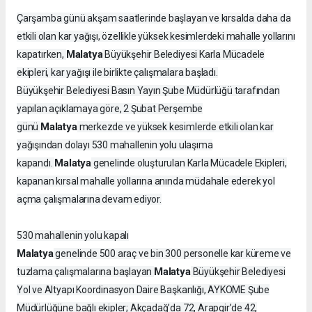
Çarşamba günü akşam saatlerinde başlayan ve kırsalda daha da
etkili olan kar yağışı, özellikle yüksek kesimlerdeki mahalle yollarını
Malatya
kapatırken,
Büyükşehir Belediyesi Karla Mücadele
ekipleri, kar yağışı ile birlikte çalışmalara başladı.
Büyükşehir Belediyesi Basın Yayın Şube Müdürlüğü tarafından
yapılan açıklamaya göre, 2 Şubat Perşembe
Malatya
günü
merkezde ve yüksek kesimlerde etkili olan kar
yağışından dolayı 530 mahallenin yolu ulaşıma
Malatya
kapandı.
genelinde oluşturulan Karla Mücadele Ekipleri,
kapanan kırsal mahalle yollarına anında müdahale ederek yol
açma çalışmalarına devam ediyor.
530 mahallenin yolu kapalı
Malatya
genelinde 500 araç ve bin 300 personelle kar küreme ve
Malatya
tuzlama çalışmalarına başlayan
Büyükşehir Belediyesi
Yol ve Altyapı Koordinasyon Daire Başkanlığı, AYKOME Şube
Müdürlüğüne bağlı ekipler; Akçadağ’da 72, Arapgir’de 42,