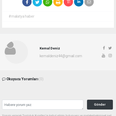
#malatya haber
Kemal Deniz
kemaldeniz44@gmail.com
Okuyucu Yorumları
(0)
Gönder
Yorum yazarak Topluluk Kuralları’nı kabul etmiş bulunuyor ve malatyahakimiyet.net