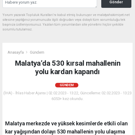
Gönder
Yorum yazarak Topluluk Kuralları’nı kabul etmiş bulunuyor ve malatyahakimiyet.net
sitesine yaptığınız yorumunuzla ilgili doğrudan veya dolaylı tüm sorumluluğu tek
başınıza üstleniyorsunuz. Yazılan tüm yorumlardan site yönetimi hiçbir şekilde
sorumlu tutulamaz.
Anasayfa
Gündem
Malatya’da 530 kırsal mahallenin
yolu kardan kapandı
GÜNDEM
(İHA) - İhlas Haber Ajansı | 02.02.2023 - 13:22, Güncelleme: 02.02.2023 - 13:23
6053+ kez okundu.
Malatya merkezde ve yüksek kesimlerde etkili olan
kar yağışından dolayı 530 mahallenin yolu ulaşıma