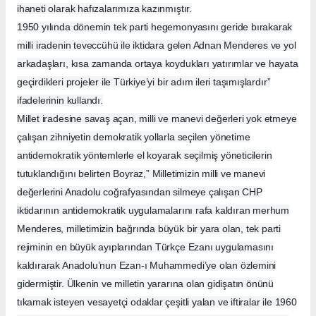
ihaneti olarak hafızalarımıza kazınmıştır.
1950 yılında dönemin tek parti hegemonyasını geride bırakarak
milli iradenin teveccühü ile iktidara gelen Adnan Menderes ve yol
arkadaşları, kısa zamanda ortaya koydukları yatırımlar ve hayata
geçirdikleri projeler ile Türkiye’yi bir adım ileri taşımışlardır”
ifadelerinin kullandı.
Millet iradesine savaş açan, milli ve manevi değerleri yok etmeye
çalışan zihniyetin demokratik yollarla seçilen yönetime
antidemokratik yöntemlerle el koyarak seçilmiş yöneticilerin
tutuklandığını belirten Boyraz,” Milletimizin milli ve manevi
değerlerini Anadolu coğrafyasından silmeye çalışan CHP
iktidarının antidemokratik uygulamalarını rafa kaldıran merhum
Menderes, milletimizin bağrında büyük bir yara olan, tek parti
rejiminin en büyük ayıplarından Türkçe Ezanı uygulamasını
kaldırarak Anadolu’nun Ezan-ı Muhammedi’ye olan özlemini
gidermiştir. Ülkenin ve milletin yararına olan gidişatın önünü
tıkamak isteyen vesayetçi odaklar çeşitli yalan ve iftiralar ile 1960