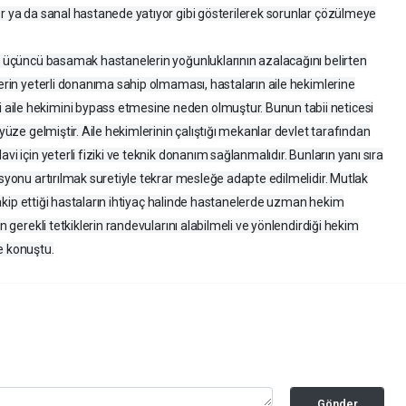
or ya da sanal hastanede yatıyor gibi gösterilerek sorunlar çözülmeye
de üçüncü basamak hastanelerin yoğunluklarının azalacağını belirten
lerin yeterli donanıma sahip olmaması, hastaların aile hekimlerine
aile hekimini bypass etmesine neden olmuştur. Bunun tabii neticesi
 yüze gelmiştir. Aile hekimlerinin çalıştığı mekanlar devlet tarafından
vi için yeterli fiziki ve teknik donanım sağlanmalıdır. Bunların yanı sıra
asyonu artırılmak suretiyle tekrar mesleğe adapte edilmelidir. Mutlak
i takip ettiği hastaların ihtiyaç halinde hastanelerde uzman hekim
n gerekli tetkiklerin randevularını alabilmeli ve yönlendirdiği hekim
ye konuştu.
Gönder