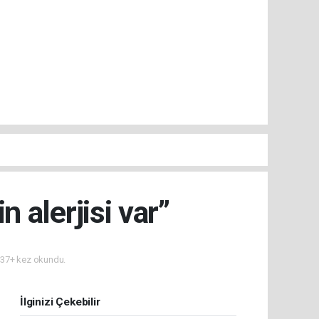
 alerjisi var”
37+ kez okundu.
İlginizi Çekebilir