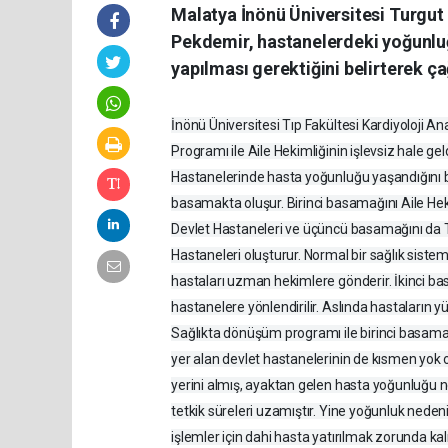
Malatya İnönü Üniversitesi Turgut 
Pekdemir, hastanelerdeki yoğunlu
yapılması gerektiğini belirterek ç
İnönü Üniversitesi Tıp Fakültesi Kardiyoloji 
Programı ile Aile Hekimliğinin işlevsiz hale ge
Hastanelerinde hasta yoğunluğu yaşandığını be
basamakta oluşur. Birinci basamağını Aile Hek
Devlet Hastaneleri ve üçüncü basamağını da Tı
Hastaneleri oluşturur. Normal bir sağlık siste
hastaları uzman hekimlere gönderir. İkinci 
hastanelere yönlendirilir. Aslında hastaların 
Sağlıkta dönüşüm programı ile birinci basamakt
yer alan devlet hastanelerinin de kısmen yo
yerini almış, ayaktan gelen hasta yoğunluğu ne
tetkik süreleri uzamıştır. Yine yoğunluk neden
işlemler için dahi hasta yatırılmak zorunda k