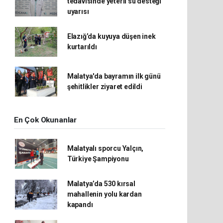
tedavisinde yeterli su desteği
uyarısı
Elazığ’da kuyuya düşen inek
kurtarıldı
Malatya'da bayramın ilk günü
şehitlikler ziyaret edildi
En Çok Okunanlar
Malatyalı sporcu Yalçın,
Türkiye Şampiyonu
Malatya’da 530 kırsal
mahallenin yolu kardan
kapandı