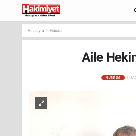
Anasayfa
Gündem
Aile Heki
(İHA)
GÜNDEM