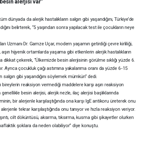
esin alerjisi var”
m dünyada da alerjik hastalıkların salgın gibi yaşandığını, Türkiye’de
dığını belirterek, “5 yaşından sonra yapılacak test ile çocukların neye
ı Uzmanı Dr. Gamze Uçar, modern yaşamın getirdiği çevre kirliliği,
rı hijyenik ortamlarda yaşama gibi etkenlerin alerjik hastalıkların
na dikkat çekerek, “Ülkemizde besin alerjisinin görülme sıklığı yüzde 6.
ıyor. Ayrıca çocukluk çağı astımına yakalanma oranı da yüzde 6-15
ın salgın gibi yaşandığını söylemek mümkün” dedi.
ı bireylerin reaksiyon vermediği maddelere karşı aşırı reaksiyon
enellikle besin alerjisi, alerjik nezle, ilaç alerjisi başlıklarında
minin, bir alerjenle karşılaştığında ona karşı IgE antikoru üreterek onu
 alerjenle tekrar karşılaştığında onu tanıyor ve hızla reaksiyon veriyor.
şıntı, cilt döküntüsü, aksırma, tıksırma, kusma gibi şikayetler olurken
naflaktik şoklara da neden olabiliyor” diye konuştu.