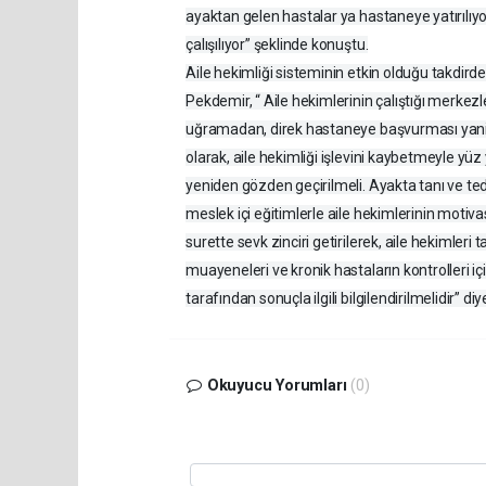
ayaktan gelen hastalar ya hastaneye yatırılıy
çalışılıyor” şeklinde konuştu.
Aile hekimliği sisteminin etkin olduğu takdir
Pekdemir, “ Aile hekimlerinin çalıştığı merkez
uğramadan, direk hastaneye başvurması yani 
olarak, aile hekimliği işlevini kaybetmeyle yüz
yeniden gözden geçirilmeli. Ayakta tanı ve teda
meslek içi eğitimlerle aile hekimlerinin motiv
surette sevk zinciri getirilerek, aile hekimler
muayeneleri ve kronik hastaların kontrolleri içi
tarafından sonuçla ilgili bilgilendirilmelidir” di
Okuyucu Yorumları
(0)