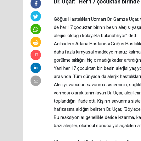
Dr. Uçar: “Her 17 çocuktan birinde b
Göğüs Hastalıkları Uzmanı Dr. Gamze Uçar, tü
de her 17 çocuktan birinin besin alerjisi yaşa
alerjisi olduğu kolaylıkla bulunabiliyor” dedi.
Acıbadem Adana Hastanesi Göğüs Hastalıklar
daha fazla kimyasal maddeye maruz kalma, aşı
görülme sıklığını hiç olmadığı kadar artırdığı
Yani her 17 çocuktan biri besin alerjisi yaş
arasında. Tüm dünyada da alerjik hastalıklar
Alerjiyi, vücudun savunma sisteminin, sağlıkl
vermesi olarak tanımlayan Dr. Uçar, alerjilerin g
toplandığını ifade etti. Kişinin savunma siste
hafızasına aldığını belirten Dr. Uçar, “Böylece
Bu reaksiyonlar genellikle deride kızarma, ka
bazı alerjiler, ölümcül sonuca yol açabilen a