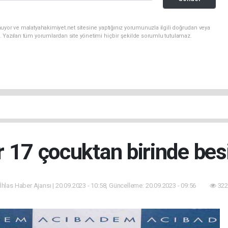
uyor ve malatyahakimiyet.net sitesine yaptığınız yorumunuzla ilgili doğrudan veya
. Yazılan tüm yorumlardan site yönetimi hiçbir şekilde sorumlu tutulamaz.
r 17 çocuktan birinde besin
 İhlas Haber Ajansı | 20.09.2023 - 10:58, Güncelleme: 20.09.2023 - 09:56
322