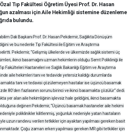
Özal Tıp Fakültesi Öğretim Üyesi Prof. Dr. Hasan
ğun azalması için Aile Hekimliği sistemine düzenleme
ağrıda bulundu.
Anabilim Dalı Başkanı Prof. Dr. Hasan Pekdemir, Sağlıkta Dönüşüm
ldiğini ve bu nedenle Tıp Fakültesi ile Eğitim ve Araştırma
lirtti. Pekdemir, “Gelişmiş ülkelerde ve ülkemizde sağlık sistemi üç
imleri, ikinci basamağını uzman hekimlerin olduğu Semt Polikliniği ile
p Fakülteleri Hastaneleri ve Sağlık Bakanlığı Eğitim ve Araştırma
minde aile hekimleri tanı ve tedavide yetersiz kaldığı durumlarda
basamakta tanı ve tedavisi çözülemeyen hastalar ise üçüncü basamak
yüzde 80’den fazlasının sorunu birinci ve ikinci basamakta çözülür” dedi.
a yer alan aile hekimliğinin işlevsiz hale geldiğini, ikinci basamakta
k olduğuna değinen Pekdemir, “Üçüncü basamak hastaneler aile hekimi
deniyle poliklinikler kilitlenmiş, yoğunluk nedeniyle yatan hastaların
iyle uzun randevu verilen tetkikler için ayaktan yapılması gereken basit
alınmaktadır. Çoğu zaman erken yapılması gereken MR gibi tetkikler için