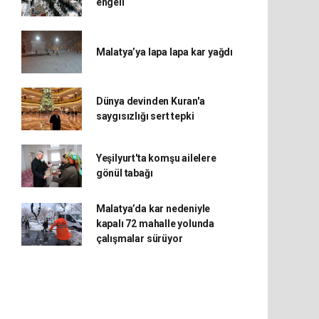
engeli
Malatya’ya lapa lapa kar yağdı
Dünya devinden Kuran'a
saygısızlığı sert tepki
Yeşilyurt'ta komşu ailelere
gönül tabağı
Malatya’da kar nedeniyle
kapalı 72 mahalle yolunda
çalışmalar sürüyor