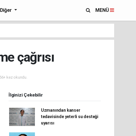
Diğer
MENÜ
me çağrısı
56+ kez okundu.
İlginizi Çekebilir
Uzmanından kanser
tedavisinde yeterli su desteği
uyarısı