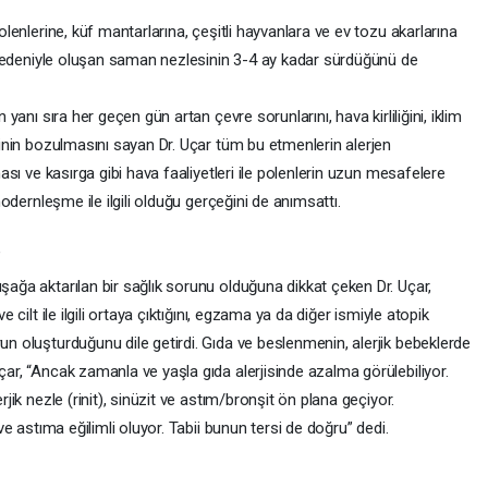
polenlerine, küf mantarlarına, çeşitli hayvanlara ve ev tozu akarlarına
len nedeniyle oluşan saman nezlesinin 3-4 ay kadar sürdüğünü de
n yanı sıra her geçen gün artan çevre sorunlarını, hava kirliliğini, iklim
esinin bozulmasını sayan Dr. Uçar tüm bu etmenlerin alerjen
ınası ve kasırga gibi hava faaliyetleri ile polenlerin uzun mesafelere
 modernleşme ile ilgili olduğu gerçeğini de anımsattı.
”
uşağa aktarılan bir sağlık sorunu olduğuna dikkat çeken Dr. Uçar,
e cilt ile ilgili ortaya çıktığını, egzama ya da diğer ismiyle atopik
run oluşturduğunu dile getirdi. Gıda ve beslenmenin, alerjik bebeklerde
çar, “Ancak zamanla ve yaşla gıda alerjisinde azalma görülebiliyor.
rjik nezle (rinit), sinüzit ve astım/bronşit ön plana geçiyor.
 ve astıma eğilimli oluyor. Tabii bunun tersi de doğru” dedi.