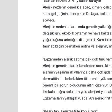
“Saman nezlesi 3-4 ay kadar sürüyor”
Alerjik nezlenin genellikle ağaç, çimen, çalı 
karşı geliştiğinin altını çizen Dr. Uçar, po
söyledi.
Alerjinin nedenleri arasında genetik yatkınlığı
değişikliğini, ekolojik ortamın ve hava kalit
yoğunluğunu artırdığını dile getirdi. Kum fırt
taşınabildiğini belirtirken astım ve alerjinin,
“Egzamadan alerjik astıma pek çok türü var
Alerjinin genetik olarak kendinden sonraki k
alerjinin yaşamın ilk yıllarında daha çok gıda v
dermatitin ise bebeklikten itibaren büyük so
önemli bir sorun olduğunun altını çizen Dr. U
İlkokula doğru solunum yolu alerjileri yani ale
Egzamalıların yaklaşık yüzde 70’i alerjik rinit
“Kesin tanı alerji testi ile konuluyor”