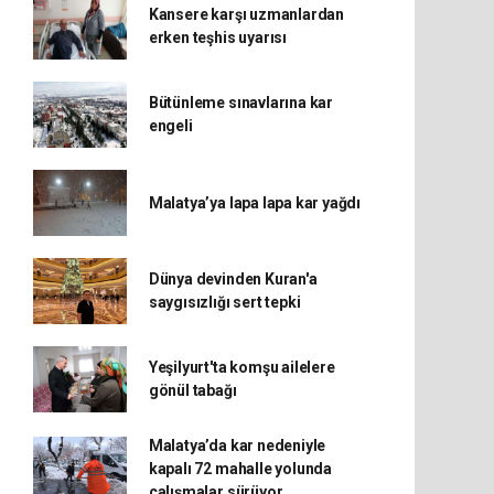
Kansere karşı uzmanlardan
erken teşhis uyarısı
Bütünleme sınavlarına kar
engeli
Malatya’ya lapa lapa kar yağdı
Dünya devinden Kuran'a
saygısızlığı sert tepki
Yeşilyurt'ta komşu ailelere
gönül tabağı
Malatya’da kar nedeniyle
kapalı 72 mahalle yolunda
çalışmalar sürüyor