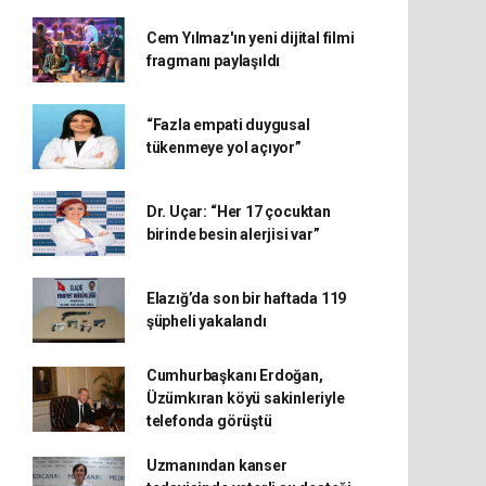
Cem Yılmaz'ın yeni dijital filmi
fragmanı paylaşıldı
“Fazla empati duygusal
tükenmeye yol açıyor”
Dr. Uçar: “Her 17 çocuktan
birinde besin alerjisi var”
Elazığ’da son bir haftada 119
şüpheli yakalandı
Cumhurbaşkanı Erdoğan,
Üzümkıran köyü sakinleriyle
telefonda görüştü
Uzmanından kanser