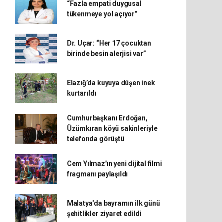
“Fazla empati duygusal
tükenmeye yol açıyor”
Dr. Uçar: “Her 17 çocuktan
birinde besin alerjisi var”
Elazığ’da kuyuya düşen inek
kurtarıldı
Cumhurbaşkanı Erdoğan,
Üzümkıran köyü sakinleriyle
telefonda görüştü
Cem Yılmaz'ın yeni dijital filmi
fragmanı paylaşıldı
Malatya'da bayramın ilk günü
şehitlikler ziyaret edildi