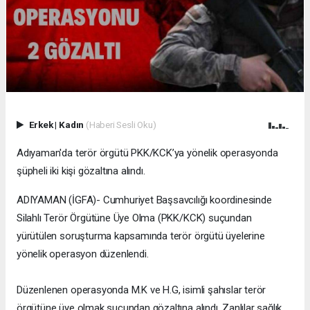
Erkek
|
Kadın
(Haberi Sesli Oku)
Adıyaman'da terör örgütü PKK/KCK’ya yönelik operasyonda
şüpheli iki kişi gözaltına alındı.
ADIYAMAN (İGFA)- Cumhuriyet Başsavcılığı koordinesinde
Silahlı Terör Örgütüne Üye Olma (PKK/KCK) suçundan
yürütülen soruşturma kapsamında terör örgütü üyelerine
yönelik operasyon düzenlendi.
Düzenlenen operasyonda M.K ve H.G, isimli şahıslar terör
örgütüne üye olmak suçundan gözaltına alındı. Zanlılar sağlık