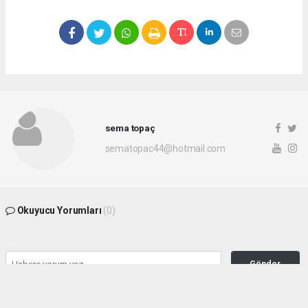
sema topaç
sematopac44@hotmail.com
Okuyucu Yorumları
(0)
Gönder
Yorum yazarak Topluluk Kuralları’nı kabul etmiş bulunuyor ve malatyahakimiyet.net
sitesine yaptığınız yorumunuzla ilgili doğrudan veya dolaylı tüm sorumluluğu tek