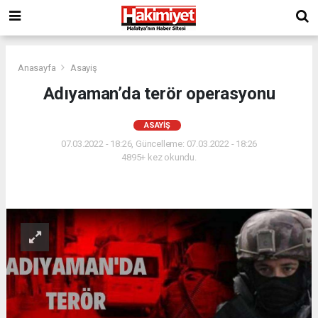
Anasayfa
Asayiş
Adıyaman’da terör operasyonu
ASAYIŞ
07.03.2022 - 18:26, Güncelleme: 07.03.2022 - 18:26
4895+ kez okundu.