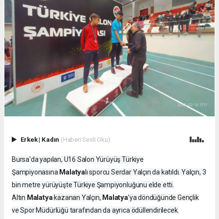
Erkek
|
Kadın
(Haberi Sesli Oku)
Bursa'da yapılan, U16 Salon Yürüyüş Türkiye
Malatya
Şampiyonasına
lı sporcu Serdar Yalçın da katıldı. Yalçın, 3
bin metre yürüyüşte Türkiye Şampiyonluğunu elde etti.
Malatya
Malatya
Altın
kazanan Yalçın,
’ya döndüğünde Gençlik
ve Spor Müdürlüğü tarafından da ayrıca ödüllendirilecek.