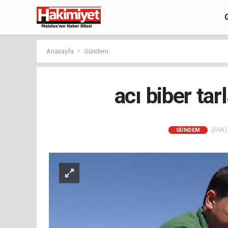
Anasayfa
Gündem
acı biber ta
(İHA) 
GÜNDEM