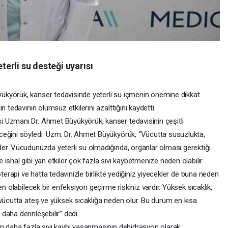
erli su desteği uyarısı
kyörük, kanser tedavisinde yeterli su içmenin önemine dikkat
 tedavinin olumsuz etkilerini azalttığını kaydetti.
 Uzmanı Dr. Ahmet Büyükyörük, kanser tedavisinin çeşitli
ceğini söyledi. Uzm. Dr. Ahmet Büyükyörük, “Vücutta susuzlukta,
er. Vücudunuzda yeterli su olmadığında, organlar olması gerektiği
shal gibi yan etkiler çok fazla sıvı kaybetmenize neden olabilir.
oterapi ve hatta tedavinizle birlikte yediğiniz yiyecekler de buna neden
en olabilecek bir enfeksiyon geçirme riskiniz vardır. Yüksek sıcaklık,
 vücutta ateş ve yüksek sıcaklığa neden olur. Bu durum en kısa
aha derinleşebilir” dedi.
en daha fazla sıvı kaybı yaşanmasının dehidrasyon olarak