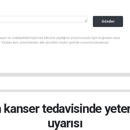
Gönder
uyor ve malatyahakimiyet.net sitesine yaptığınız yorumunuzla ilgili doğrudan veya
. Yazılan tüm yorumlardan site yönetimi hiçbir şekilde sorumlu tutulamaz.
kanser tedavisinde yeterl
uyarısı