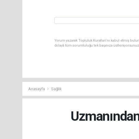
Yorum yazarak Topluluk Kuralları’nı kabul etmiş bulun
dolaylı tüm sorumluluğu tek başınıza üstleniyorsunuz
Anasayfa
Sağlık
Uzmanından 