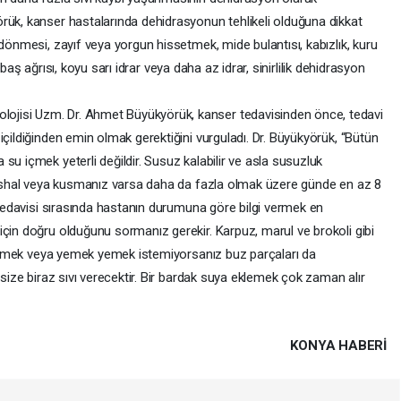
rük, kanser hastalarında dehidrasyonun tehlikeli olduğuna dikkat
 dönmesi, zayıf veya yorgun hissetmek, mide bulantısı, kabızlık, kuru
ı, baş ağrısı, koyu sarı idrar veya daha az idrar, sinirlilik dehidrasyon
jisi Uzm. Dr. Ahmet Büyükyörük, kanser tedavisinden önce, tedavi
içildiğinden emin olmak gerektiğini vurguladı. Dr. Büyükyörük, “Bütün
su içmek yeterli değildir. Susuz kalabilir ve asla susuzluk
, ishal veya kusmanız varsa daha da fazla olmak üzere günde en az 8
r tedavisi sırasında hastanın durumuna göre bilgi vermek en
için doğru olduğunu sormanız gerekir. Karpuz, marul ve brokoli gibi
z. İçmek veya yemek yemek istemiyorsanız buz parçaları da
 size biraz sıvı verecektir. Bir bardak suya eklemek çok zaman alır
KONYA HABERİ