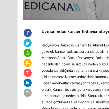
Uzmanından kanser tedavisinde yet
Radyasyon Onkolojisi Uzmanı Dr. Ahmet Büyü
çekerek, kanser tedavisi sürecinde su alımının
Medicana Sağlık Grubu Radyasyon Onkolojisi
nedenlerden dolayı susuzluğa neden olabile
vücudunuz aldığından daha fazla sıvı kaybed
gibi çalışamaz. Kanser tedavisinde kusma ve i
İlaçlar, ameliyatlar, radyasyon tedavisi, kem
olabilir. Kanser tedavisi görürken, ateşe ned
ateş susuzluğa neden olabilir. Susuzluk ise
sürede çözülmezse kısır döngü ile susuzluk d
Vücutta çeşitli sebeplerle olması gerekend