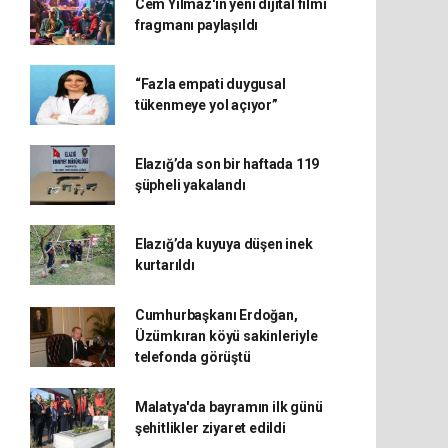
Cem Yılmaz'ın yeni dijital filmi
fragmanı paylaşıldı
“Fazla empati duygusal
tükenmeye yol açıyor”
Elazığ’da son bir haftada 119
şüpheli yakalandı
Elazığ’da kuyuya düşen inek
kurtarıldı
Cumhurbaşkanı Erdoğan,
Üzümkıran köyü sakinleriyle
telefonda görüştü
Malatya'da bayramın ilk günü
şehitlikler ziyaret edildi