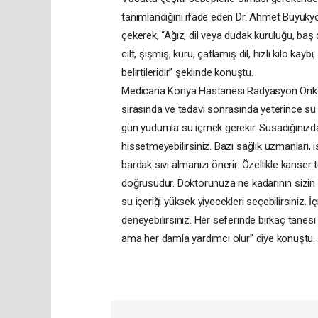
tanımlandığını ifade eden Dr. Ahmet Büyükyö
çekerek, “Ağız, dil veya dudak kuruluğu, baş
cilt, şişmiş, kuru, çatlamış dil, hızlı kilo kayb
belirtileridir” şeklinde konuştu.
Medicana Konya Hastanesi Radyasyon Onkolo
sırasında ve tedavi sonrasında yeterince su 
gün yudumla su içmek gerekir. Susadığınızda 
hissetmeyebilirsiniz. Bazı sağlık uzmanları
bardak sıvı almanızı önerir. Özellikle kanse
doğrusudur. Doktorunuza ne kadarının sizin 
su içeriği yüksek yiyecekleri seçebilirsini
deneyebilirsiniz. Her seferinde birkaç tanesi
ama her damla yardımcı olur” diye konuştu.