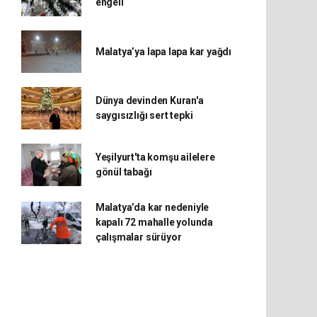
engeli
Malatya’ya lapa lapa kar yağdı
Dünya devinden Kuran'a
saygısızlığı sert tepki
Yeşilyurt'ta komşu ailelere
gönül tabağı
Malatya’da kar nedeniyle
kapalı 72 mahalle yolunda
çalışmalar sürüyor