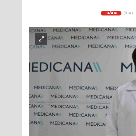
(İHA) -
SAĞLIK