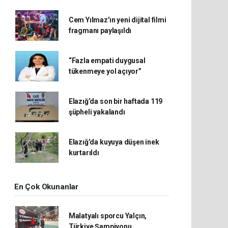
Cem Yılmaz'ın yeni dijital filmi
fragmanı paylaşıldı
“Fazla empati duygusal
tükenmeye yol açıyor”
Elazığ’da son bir haftada 119
şüpheli yakalandı
Elazığ’da kuyuya düşen inek
kurtarıldı
En Çok Okunanlar
Malatyalı sporcu Yalçın,
Türkiye Şampiyonu