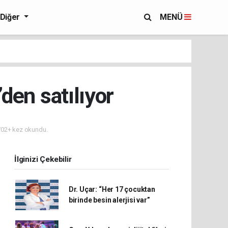
Diğer
MENÜ
den satılıyor
02+ kez okundu.
İlginizi Çekebilir
Dr. Uçar: “Her 17 çocuktan
birinde besin alerjisi var”