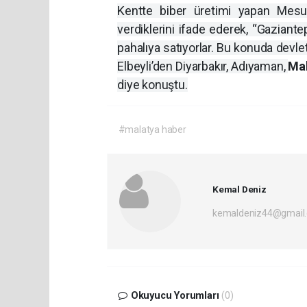
Kentte biber üretimi yapan Mesut
verdiklerini ifade ederek, “Gaziante
pahalıya satıyorlar. Bu konuda devle
Elbeyli’den Diyarbakır, Adıyaman,
Ma
diye konuştu.
#malatya haber
Kemal Deniz
kemaldeniz44@gmail
Okuyucu Yorumları
(0)