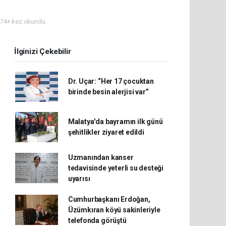
74+ kez okundu.
İlginizi Çekebilir
Dr. Uçar: “Her 17 çocuktan
birinde besin alerjisi var”
Malatya'da bayramın ilk günü
şehitlikler ziyaret edildi
Uzmanından kanser
tedavisinde yeterli su desteği
uyarısı
Cumhurbaşkanı Erdoğan,
Üzümkıran köyü sakinleriyle
telefonda görüştü