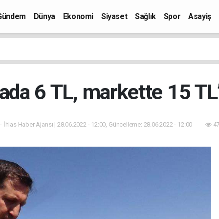
Gündem
Dünya
Ekonomi
Siyaset
Sağlık
Spor
Asayiş
rlada 6 TL, markette 15 TL’
- İhlas Haber Ajansı | 28.06.2022 - 12:00, Güncelleme: 28.06.2022 - 12:00
47