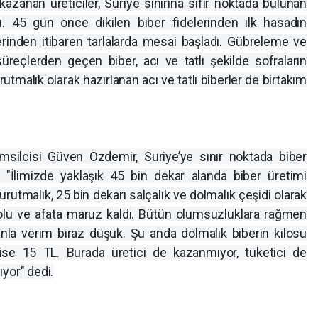
 kazanan üreticiler, Suriye sınırına sıfır noktada bulunan
dı. 45 gün önce dikilen biber fidelerinden ilk hasadın
erinden itibaren tarlalarda mesai başladı. Gübreleme ve
eçlerden geçen biber, acı ve tatlı şekilde sofraların
utmalık olarak hazırlanan acı ve tatlı biberler de birtakım
emsilcisi Güven Özdemir, Suriye’ye sınır noktada biber
k "İlimizde yaklaşık 45 bin dekar alanda biber üretimi
rutmalık, 25 bin dekarı salçalık ve dolmalık çeşidi olarak
, dolu ve afata maruz kaldı. Bütün olumsuzluklara rağmen
nla verim biraz düşük. Şu anda dolmalık biberin kilosu
ı ise 15 TL. Burada üretici de kazanmıyor, tüketici de
yor" dedi.