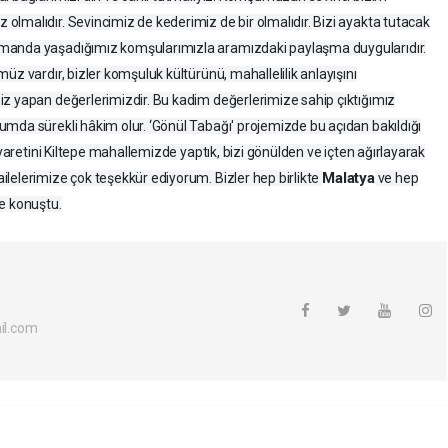
lmalıdır. Sevincimiz de kederimiz de bir olmalıdır. Bizi ayakta tutacak
tmanda yaşadığımız komşularımızla aramızdaki paylaşma duygularıdır.
üz vardır, bizler komşuluk kültürünü, mahallelilik anlayışını
iz yapan değerlerimizdir. Bu kadim değerlerimize sahip çıktığımız
mda sürekli hâkim olur. ‘Gönül Tabağı' projemizde bu açıdan bakıldığı
iyaretini Kiltepe mahallemizde yaptık, bizi gönülden ve içten ağırlayarak
Malatya
lelerimize çok teşekkür ediyorum. Bizler hep birlikte
ve hep
e konuştu.
l.com