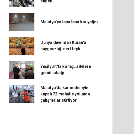
engeli
Malatya’ya lapa lapa kar yağdı
Dünya devinden Kuran'a
saygısızlığı sert tepki
Yeşilyurt'ta komşu ailelere
gönül tabağı
Malatya’da kar nedeniyle
kapalı 72 mahalle yolunda
çalışmalar sürüyor