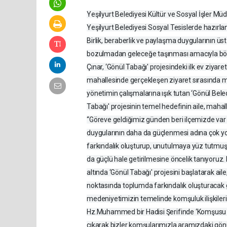
Yeşilyurt Belediyesi Kültür ve Sosyal İşler 
Yeşilyurt Belediyesi Sosyal Tesislerde hazırlan
Birlik, beraberlik ve paylaşma duygularının ü
bozulmadan geleceğe taşınması amacıyla böyle
Çınar, ‘Gönül Tabağı' projesindeki ilk ev ziyare
mahallesinde gerçekleşen ziyaret sırasında maha
yönetimin çalışmalarına ışık tutan ‘Gönül Beledi
Tabağı' projesinin temel hedefinin aile, mah
“Göreve geldiğimiz günden beri ilçemizde var
duygularının daha da güçlenmesi adına çok yoğ
farkındalık oluşturup, unutulmaya yüz tutmuş 
da güçlü hale getirilmesine öncelik tanıyoruz
altında ‘Gönül Tabağı' projesini başlatarak ai
noktasında toplumda farkındalık oluşturacak
medeniyetimizin temelinde komşuluk ilişkiler
Hz.Muhammed bir Hadisi Şerifinde ‘Komşusu aç
çıkarak bizler komşularımızla aramızdaki gönü