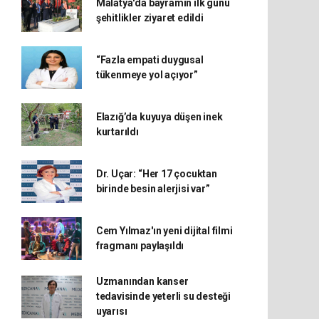
Malatya'da bayramın ilk günü
şehitlikler ziyaret edildi
“Fazla empati duygusal
tükenmeye yol açıyor”
Elazığ’da kuyuya düşen inek
kurtarıldı
Dr. Uçar: “Her 17 çocuktan
birinde besin alerjisi var”
Cem Yılmaz'ın yeni dijital filmi
fragmanı paylaşıldı
Uzmanından kanser
tedavisinde yeterli su desteği
uyarısı