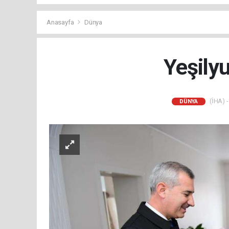
Anasayfa
Dünya
Yeşilyu
(İHA) -
DÜNYA