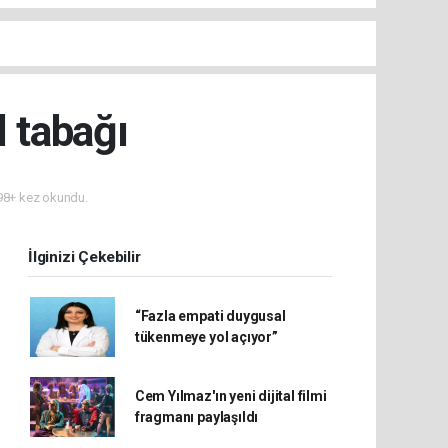
l tabağı
8+ kez okundu.
İlginizi Çekebilir
“Fazla empati duygusal
tükenmeye yol açıyor”
Cem Yılmaz'ın yeni dijital filmi
fragmanı paylaşıldı