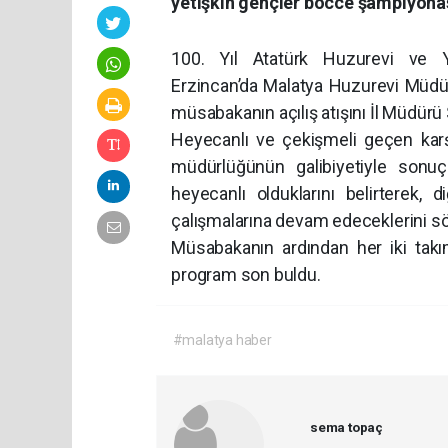
yetişkin gençler bocce şampiyonas
100. Yıl Atatürk Huzurevi ve
Erzincan’da Malatya Huzurevi Müdür
müsabakanın açılış atışını İl Müdürü 
Heyecanlı ve çekişmeli geçen kar
müdürlüğünün galibiyetiyle sonuç
heyecanlı olduklarını belirterek, 
çalışmalarına devam edeceklerini söy
Müsabakanın ardından her iki takım
program son buldu.
#malatya haber
sema topaç