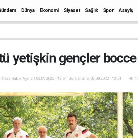
Gündem
Dünya
Ekonomi
Siyaset
Sağlık
Spor
Asayiş
tü yetişkin gençler bocc
- İhlas Haber Ajansı | 02.09.2022 - 13:54, Güncelleme: 02.09.2022 - 13:54
47