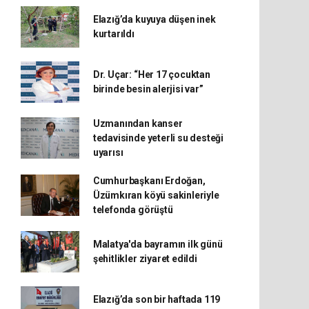
Elazığ’da kuyuya düşen inek
kurtarıldı
Dr. Uçar: “Her 17 çocuktan
birinde besin alerjisi var”
Uzmanından kanser
tedavisinde yeterli su desteği
uyarısı
Cumhurbaşkanı Erdoğan,
Üzümkıran köyü sakinleriyle
telefonda görüştü
Malatya'da bayramın ilk günü
şehitlikler ziyaret edildi
Elazığ’da son bir haftada 119