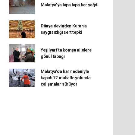
Malatya’ya lapa lapa kar yağdı
Dünya devinden Kuran'a
saygısızlığı sert tepki
Yeşilyurt'ta komşu ailelere
gönül tabağı
Malatya’da kar nedeniyle
kapalı 72 mahalle yolunda
çalışmalar sürüyor