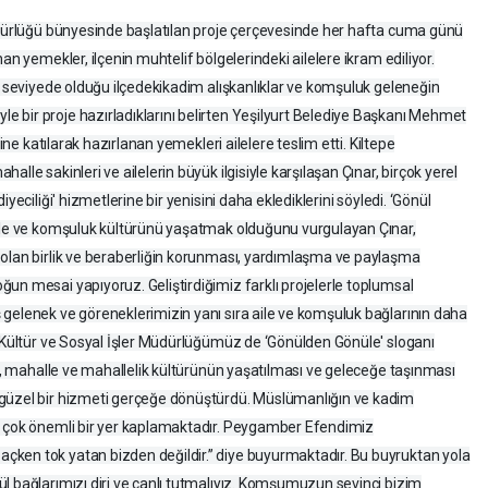
Müdürlüğü bünyesinde başlatılan proje çerçevesinde her hafta cuma günü
an yemekler, ilçenin muhtelif bölgelerindeki ailelere ikram ediliyor.
st seviyede olduğu ilçedekikadim alışkanlıklar ve komşuluk geleneğin
 bir proje hazırladıklarını belirten Yeşilyurt Belediye Başkanı Mehmet
tine katılarak hazırlanan yemekleri ailelere teslim etti. Kiltepe
lle sakinleri ve ailelerin büyük ilgisiyle karşılaşan Çınar, birçok yerel
yeciliği' hizmetlerine bir yenisini daha eklediklerini söyledi. ‘Gönül
alle ve komşuluk kültürünü yaşatmak olduğunu vurgulayan Çınar,
 olan birlik ve beraberliğin korunması, yardımlaşma ve paylaşma
un mesai yapıyoruz. Geliştirdiğimiz farklı projelerle toplumsal
gelenek ve göreneklerimizin yanı sıra aile ve komşuluk bağlarının daha
. Kültür ve Sosyal İşler Müdürlüğümüz de ‘Gönülden Gönüle' sloganı
le, mahalle ve mahallelik kültürünün yaşatılması ve geleceğe taşınması
 güzel bir hizmeti gerçeğe dönüştürdü. Müslümanlığın ve kadim
i çok önemli bir yer kaplamaktadır. Peygamber Efendimiz
ken tok yatan bizden değildir.” diye buyurmaktadır. Bu buyruktan yola
l bağlarımızı diri ve canlı tutmalıyız. Komşumuzun sevinci bizim