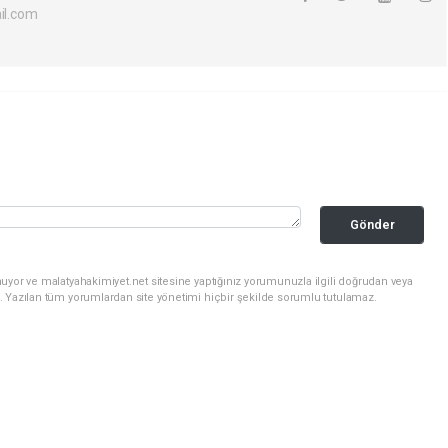
l.com
Gönder
uyor ve malatyahakimiyet.net sitesine yaptığınız yorumunuzla ilgili doğrudan veya
. Yazılan tüm yorumlardan site yönetimi hiçbir şekilde sorumlu tutulamaz.