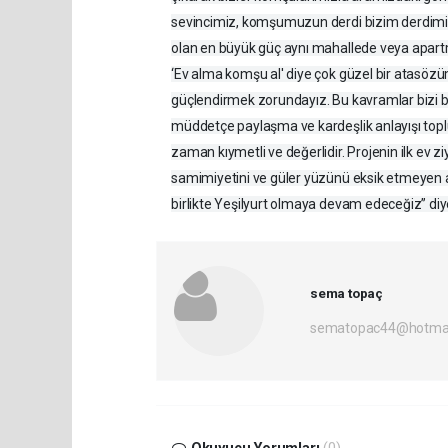
sevincimiz, komşumuzun derdi bizim derdimiz o
olan en büyük güç aynı mahallede veya apar
‘Ev alma komşu al' diye çok güzel bir atasözüm
güçlendirmek zorundayız. Bu kavramlar bizi b
müddetçe paylaşma ve kardeşlik anlayışı toplu
zaman kıymetli ve değerlidir. Projenin ilk ev z
samimiyetini ve güler yüzünü eksik etmeyen ai
birlikte Yeşilyurt olmaya devam edeceğiz” diy
sema topaç
sematopac44@hotmai