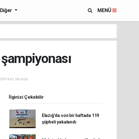
Diğer
MENÜ
e şampiyonası
03+ kez okundu.
İlginizi Çekebilir
Elazığ’da son bir haftada 119
şüpheli yakalandı