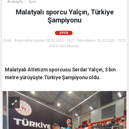
Anasayfa
Spor
Malatyalı sporcu Yalçın, Türkiye
Şampiyonu
SPOR
(İHA) - İhlas Haber Ajansı | 02.02.2023 - 13:21, Güncelleme: 02.02.2023 - 13:23
6165+ kez okundu.
Malatyalı Atletizm sporcusu Serdar Yalçın, 3 bin
metre yürüyüşte Türkiye Şampiyonu oldu.