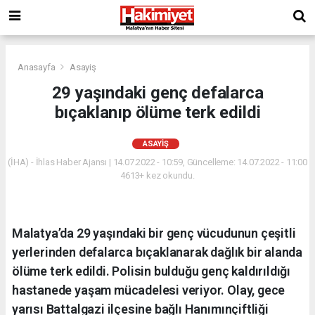
Anasayfa
Asayiş
29 yaşındaki genç defalarca
bıçaklanıp ölüme terk edildi
ASAYIŞ
(İHA) - İhlas Haber Ajansı | 14.07.2022 - 10:59, Güncelleme: 14.07.2022 - 11:00
4613+ kez okundu.
Malatya’da 29 yaşındaki bir genç vücudunun çeşitli
yerlerinden defalarca bıçaklanarak dağlık bir alanda
ölüme terk edildi. Polisin bulduğu genç kaldırıldığı
hastanede yaşam mücadelesi veriyor. Olay, gece
yarısı Battalgazi ilçesine bağlı Hanımınçiftliği