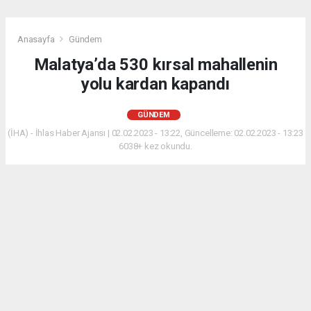
Anasayfa
Gündem
Malatya’da 530 kırsal mahallenin
yolu kardan kapandı
GÜNDEM
(İHA) - İhlas Haber Ajansı | 02.02.2023 - 13:22, Güncelleme: 02.02.2023 - 13:23
6038+ kez okundu.
Malatya merkezde ve yüksek kesimlerde etkili olan
kar yağışından dolayı 530 mahallenin yolu ulaşıma
kapandı