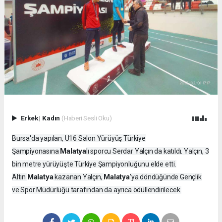
Erkek
|
Kadın
(Haberi Sesli Oku)
Bursa'da yapılan, U16 Salon Yürüyüş Türkiye
Malatya
Şampiyonasına
lı sporcu Serdar Yalçın da katıldı. Yalçın, 3
bin metre yürüyüşte Türkiye Şampiyonluğunu elde etti.
Malatya
Malatya
Altın
kazanan Yalçın,
’ya döndüğünde Gençlik
ve Spor Müdürlüğü tarafından da ayrıca ödüllendirilecek.