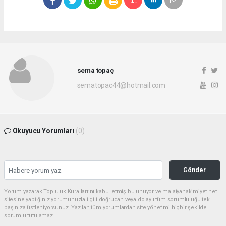
sema topaç
sematopac44@hotmail.com
Okuyucu Yorumları
(0)
Gönder
Yorum yazarak Topluluk Kuralları’nı kabul etmiş bulunuyor ve malatyahakimiyet.net
sitesine yaptığınız yorumunuzla ilgili doğrudan veya dolaylı tüm sorumluluğu tek
başınıza üstleniyorsunuz. Yazılan tüm yorumlardan site yönetimi hiçbir şekilde
sorumlu tutulamaz.