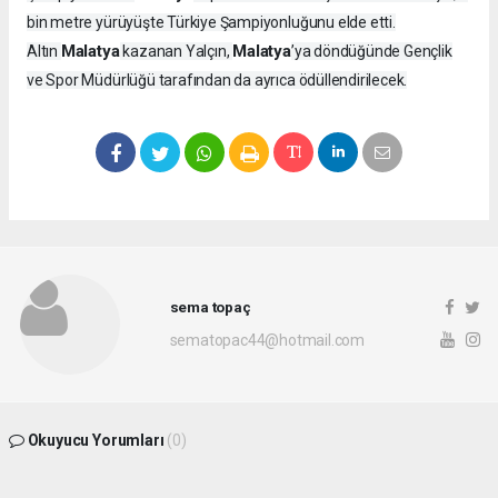
bin metre yürüyüşte Türkiye Şampiyonluğunu elde etti.
Malatya
Malatya
Altın
kazanan Yalçın,
’ya döndüğünde Gençlik
ve Spor Müdürlüğü tarafından da ayrıca ödüllendirilecek.
sema topaç
sematopac44@hotmail.com
Okuyucu Yorumları
(0)