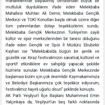
mahallelerinde başlatılmış olmasından büyük bir
mutluluk duyduklarını ifade eden Melekbaba
Mahallesi Muhtarı Ali Demir, Melekbaba Gençlik
Merkezi ve TOKİ Konutları başta olmak üzere diğer
tüm yatırımlardan dolayı teşekkürlerini sundu.
Melekbaba Gençlik Merkezinin Türkiye’nin sayılı
kültür ve spor merkezlerinden bir tanesi olduğunu
ifade eden Gençlik ve Spor İl Müdürü Ebubekir
Kayhan ise “Melekbaba’da bugün bir şenlik ve
güzellik var. Kiraz festivalimizin sanatsal, kültürel ve
sportif etkinliklere ev sahipliği yapacak şekilde
hizmete sunulan Melekbaba Gençlik Merkezinde
başlaması bizim için çok önemlidir. Kaymakamımıza
ve Belediye Başkanımıza çok teşekkür ediyorum,
festivalimiz hayırlı uğurlu olsun” şeklinde konuştu.
AK Parti Yeşilyurt İlçe Başkanı Muhammed Emin
Yalçınkaya da, Yeşilyurt’un beş farklı noktasında