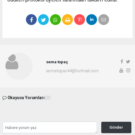
sema topaç
sematopac44@hotmail.com
Okuyucu Yorumları
(0)
Gönder