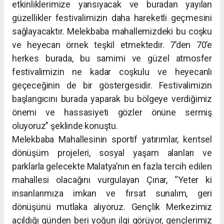
etkinliklerimize yansıyacak ve buradan yayılan
güzellikler festivalimizin daha hareketli geçmesini
sağlayacaktır. Melekbaba mahallemizdeki bu coşku
ve heyecan örnek teşkil etmektedir. 7’den 70’e
herkes burada, bu samimi ve güzel atmosfer
festivalimizin ne kadar coşkulu ve heyecanlı
geçeceğinin de bir göstergesidir. Festivalimizin
başlangıcını burada yaparak bu bölgeye verdiğimiz
önemi ve hassasiyeti gözler önüne sermiş
oluyoruz” şeklinde konuştu.
Melekbaba Mahallesinin sportif yatırımlar, kentsel
dönüşüm projeleri, sosyal yaşam alanları ve
parklarla gelecekte Malatya’nın en fazla tercih edilen
mahallesi olacağını vurgulayan Çınar, “Yeter ki
insanlarımıza imkan ve fırsat sunalım, geri
dönüşünü mutlaka alıyoruz. Gençlik Merkezimiz
açıldığı günden beri yoğun ilgi görüyor, gençlerimiz