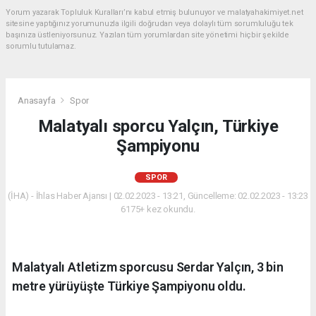
Yorum yazarak Topluluk Kuralları’nı kabul etmiş bulunuyor ve malatyahakimiyet.net
sitesine yaptığınız yorumunuzla ilgili doğrudan veya dolaylı tüm sorumluluğu tek
başınıza üstleniyorsunuz. Yazılan tüm yorumlardan site yönetimi hiçbir şekilde
sorumlu tutulamaz.
Anasayfa
Spor
Malatyalı sporcu Yalçın, Türkiye
Şampiyonu
SPOR
(İHA) - İhlas Haber Ajansı | 02.02.2023 - 13:21, Güncelleme: 02.02.2023 - 13:23
6175+ kez okundu.
Malatyalı Atletizm sporcusu Serdar Yalçın, 3 bin
metre yürüyüşte Türkiye Şampiyonu oldu.