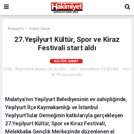
Anasayfa
Kültür-Sanat
27.Yeşilyurt Kültür, Spor ve Kiraz
Festivali start aldı
KÜLTÜR-SANAT
(İHA) - İhlas Haber Ajansı | 24.06.2022 - 14:21, Güncelleme: 24.06.2022 - 14:21
5219+ kez okundu.
Malatya’nın Yeşilyurt Belediyesinin ev sahipliğinde,
Yeşilyurt İlçe Kaymakamlığı ve İstanbul
Yeşilyurt’lular Derneğinin katkılarıyla gerçekleşen
27.Yeşilyurt Kültür, Spor ve Kiraz Festivali,
Melekbaba Gençlik Merkezinde düzenlenen el