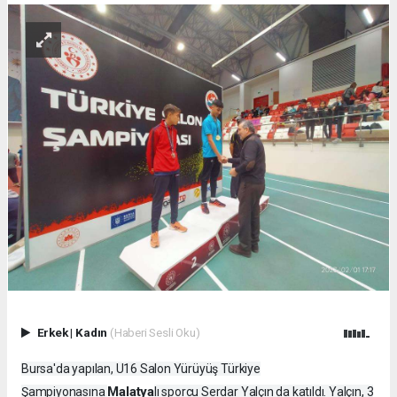
Erkek
|
Kadın
(Haberi Sesli Oku)
Bursa'da yapılan, U16 Salon Yürüyüş Türkiye
Malatya
Şampiyonasına
lı sporcu Serdar Yalçın da katıldı. Yalçın, 3