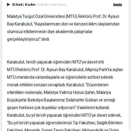
Erkek
|
Kadın
(Haberi Sesli Oku)
Malatya Turgut Özal Üniversitesi (MTÜ) Rektörü Prof. Dr. Aysun
Bay Karabulut, “Kayısılarımızın don ve benzeri iklim olaylarından
olumsuz etkilenmesin diye akademik çalışmalar
gerçekleştiriyoruz” dedi.
Karabulut, tercih yapacak öğrencileri MTÜ’ye davet etti
MTÜ Rektörü Prof. Dr. Aysun Bay Karabulut, Mişmiş Park’ta açılan
MTÜ standında vatandaşlarla ve öğrencilerle sohbet ederek
merak ettikleri soruları cevapladı. Karabulut, “Düzenlenen
etkinlikler nedeniyle, Malatya Valimiz Hulusi Şahin, Malatya
Büyükşehir Belediye Başkanımız Selahattin Gürkan ve emeği
geçen herkese çok teşekkür ediyorum” ifadelerini kullandı.
Karabulut, bu yıl tercih yapacak öğrencileri MTÜ’ye davet ederek,
“Bu yıl tercih yapacak öğrencilerimizi Tıp Fakültesi, Sağlık Bilimleri
Fakültesi, Mimarlık, Sanat Tarım Fakültesi, Mühendislik ve Doğa