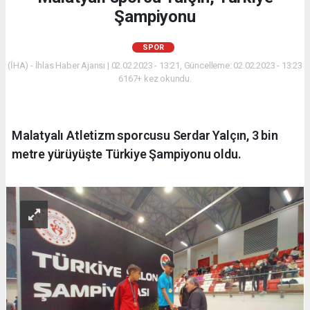
Şampiyonu
SPOR
(İHA) - İhlas Haber Ajansı | 02.02.2023 - 13:21, Güncelleme: 02.02.2023 - 13:23
6167+ kez okundu.
Malatyalı Atletizm sporcusu Serdar Yalçın, 3 bin
metre yürüyüşte Türkiye Şampiyonu oldu.