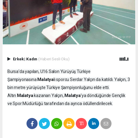
Erkek
|
Kadın
(Haberi Sesli Oku)
Bursa'da yapılan, U16 Salon Yürüyüş Türkiye
Malatya
Şampiyonasına
lı sporcu Serdar Yalçın da katıldı. Yalçın, 3
bin metre yürüyüşte Türkiye Şampiyonluğunu elde etti.
Malatya
Malatya
Altın
kazanan Yalçın,
’ya döndüğünde Gençlik
ve Spor Müdürlüğü tarafından da ayrıca ödüllendirilecek.