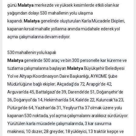
Malatya
günü
merkezde ve yüksek kesimlerde etkili olan kar
yağışından dolayı 530 mahallenin yolu ulaşıma
Malatya
kapandı.
genelinde oluşturulan Karla Mücadele Ekipleri,
kapanan kırsal mahalle yollarına anında müdahale ederek yol
açma çalışmalarına devam ediyor.
530 mahallenin yolu kapalı
Malatya
genelinde 500 araç ve bin 300 personelle kar küreme ve
Malatya
tuzlama çalışmalarına başlayan
Büyükşehir Belediyesi
Yol ve Altyapı Koordinasyon Daire Başkanlığı, AYKOME Şube
Müdürlüğüne bağlı ekipler; Akçadağ’da 72, Arapgir’de 42,
Arguvan’da 45, Battalgazi’de 39, Darende’de 51, Doğanşehir’de
36, Doğanyol’da 14, Hekimhan’da 54, Kale’de 22, Kuluncak’ta 23,
Pütürge’de 64, Yazıhan’da 31, Yeşilyurt’ta 37 olmak üzere yolu
kapanan 530 noktada, yol açma çalışmalarını aralıksız sürdürüyor.
Yürütülen karla mücadele çalışmalarında, 3 kar savurma
makinesi, 10 dozer, 28 greyder, 18 yükleyici, 13 traktör kepçe ve