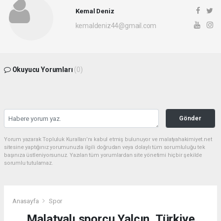
Kemal Deniz
kemaldeniz44@gmail.com
Okuyucu Yorumları
(0)
Gönder
Yorum yazarak Topluluk Kuralları’nı kabul etmiş bulunuyor ve malatyahakimiyet.net
sitesine yaptığınız yorumunuzla ilgili doğrudan veya dolaylı tüm sorumluluğu tek
başınıza üstleniyorsunuz. Yazılan tüm yorumlardan site yönetimi hiçbir şekilde
sorumlu tutulamaz.
Anasayfa
Spor
Malatyalı sporcu Yalçın, Türkiye