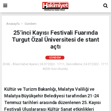
Anasayfa
Gündem
25’inci Kayısı Festivali Fuarında
Turgut Özal Üniversitesi de stant
açtı
GÜNDEM
(İHA) - İhlas Haber Ajansı | 24.07.2022 - 17:11, Güncelleme: 24.07.2022 - 17:11
4633+ kez okundu.
Kültür ve Turizm Bakanlığı, Malatya Valiliği ve
Malatya Büyükşehir Belediyesi tarafından 21-24
Temmuz tarihleri arasında düzenlenen 25. Kayısı
Festivali Uluslararası Kültür Sanat etkinlikleri