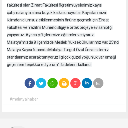
fakültesi olan Ziraat Fakültesi öğretim üyelerimiz kayısı
çalışmalarıyla alana büyük katkı sunuyorlar. Kayısılarımızın
iklimden olumsuz etkilenmesinin önüne geçmek için Ziraat
Fakültesi ve Yazılım Mühendisliğiyle ortak projeye ev sahipliği
yapıyoruz. Ayrıca çiftçilerimize eğitimler veriyoruz.
Malatya’mızda 8 ilçemizde Meslek Yüksek Okullarımız var. 25’nci
Malatya Kayısı fuarında Malatya Turgut Özal Üniversitemiz
stantlarımız açarak tanıyoruz ilgi çok güzel yoğunluk var emeği
geçenlere teşekkür ediyorum” ifadelerini kullandı.
#malatya haber