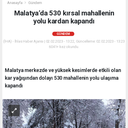
Anasayfa
Gündem
Malatya’da 530 kırsal mahallenin
yolu kardan kapandı
GÜNDEM
(İHA) - İhlas Haber Ajansı | 02.02.2023 - 13:22, Güncelleme: 02.02.2023 - 13:23
6041+ kez okundu.
Malatya merkezde ve yüksek kesimlerde etkili olan
kar yağışından dolayı 530 mahallenin yolu ulaşıma
kapandı