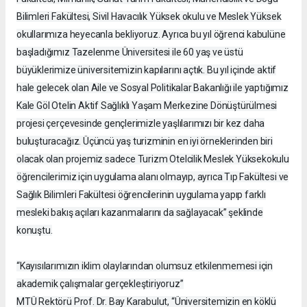
Bilimleri Fakültesi, Sivil Havacılık Yüksek okulu ve Meslek Yüksek
okullarımıza heyecanla bekliyoruz. Ayrıca bu yıl öğrenci kabulüne
başladığımız Tazelenme Üniversitesi ile 60 yaş ve üstü
büyüklerimize üniversitemizin kapılarını açtık. Bu yıl içinde aktif
hale gelecek olan Aile ve Sosyal Politikalar Bakanlığı ile yaptığımız
Kale Göl Otelin Aktif Sağlıklı Yaşam Merkezine Dönüştürülmesi
projesi çerçevesinde gençlerimizle yaşlılarımızı bir kez daha
buluşturacağız. Üçüncü yaş turizminin en iyi örneklerinden biri
olacak olan projemiz sadece Turizm Otelcilik Meslek Yüksekokulu
öğrencilerimiz için uygulama alanı olmayıp, ayrıca Tıp Fakültesi ve
Sağlık Bilimleri Fakültesi öğrencilerinin uygulama yapıp farklı
mesleki bakış açıları kazanmalarını da sağlayacak” şeklinde
konuştu.
“Kayısılarımızın iklim olaylarından olumsuz etkilenmemesi için
akademik çalışmalar gerçekleştiriyoruz”
MTÜ Rektörü Prof. Dr. Bay Karabulut, “Üniversitemizin en köklü