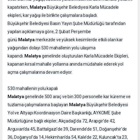
Malatya
kapatırken,
Büyükşehir Belediyesi Karla Mücadele
ekipleri, kar yağışı ile birlikte çalışmalara başladı.
Büyükşehir Belediyesi Basın Yayın Şube Müdürlüğü tarafından
yapılan açıklamaya göre, 2 Şubat Perşembe
Malatya
günü
merkezde ve yüksek kesimlerde etkili olan kar
yağışından dolayı 530 mahallenin yolu ulaşıma
Malatya
kapandı.
genelinde oluşturulan Karla Mücadele Ekipleri,
kapanan kırsal mahalle yollarına anında müdahale ederek yol
açma çalışmalarına devam ediyor.
530 mahallenin yolu kapalı
Malatya
genelinde 500 araç ve bin 300 personelle kar küreme ve
Malatya
tuzlama çalışmalarına başlayan
Büyükşehir Belediyesi
Yol ve Altyapı Koordinasyon Daire Başkanlığı, AYKOME Şube
Müdürlüğüne bağlı ekipler; Akçadağ’da 72, Arapgir’de 42,
Arguvan’da 45, Battalgazi’de 39, Darende’de 51, Doğanşehir’de
36, Doğanyol’da 14, Hekimhan’da 54, Kale’de 22, Kuluncak’ta 23,