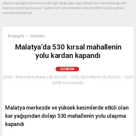
sitesine yaptığınız yorumunuzla ilgili doğrudan veya dolaylı tüm sorumluluğu tek
başınıza üstleniyorsunuz. Yazılan tüm yorumlardan site yönetimi hiçbir şekilde
sorumlu tutulamaz.
Anasayfa
Gündem
Malatya’da 530 kırsal mahallenin
yolu kardan kapandı
GÜNDEM
(İHA) - İhlas Haber Ajansı | 02.02.2023 - 13:22, Güncelleme: 02.02.2023 - 13:23
6038+ kez okundu.
Malatya merkezde ve yüksek kesimlerde etkili olan
kar yağışından dolayı 530 mahallenin yolu ulaşıma
kapandı