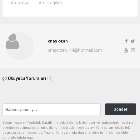
#malatya
#milli eğitim
onay ozan
onayozan_44@hotmail.com
Okuyucu Yorumları
(0)
Gönder
Yorum yazarak Topluluk Kuralları’nı kabul etmiş bulunuyor ve malatyahakimiyet.net
sitesine yaptığınız yorumunuzla ilgili doğrudan veya dolaylı tüm sorumluluğu tek
başınıza üstleniyorsunuz. Yazılan tüm yorumlardan site yönetimi hiçbir şekilde
sorumlu tutulamaz.