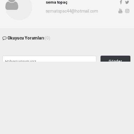
sema topaç
sematopac44@hotmail.com
Okuyucu Yorumları
(0)
Gönder
Yorum yazarak Topluluk Kuralları’nı kabul etmiş bulunuyor ve malatyahakimiyet.net
sitesine yaptığınız yorumunuzla ilgili doğrudan veya dolaylı tüm sorumluluğu tek
başınıza üstleniyorsunuz. Yazılan tüm yorumlardan site yönetimi hiçbir şekilde
sorumlu tutulamaz.
haber paketi
haber scripti
haber yazılımı
Tüm hakları saklı tutulmaktadır.Copyright 2026©