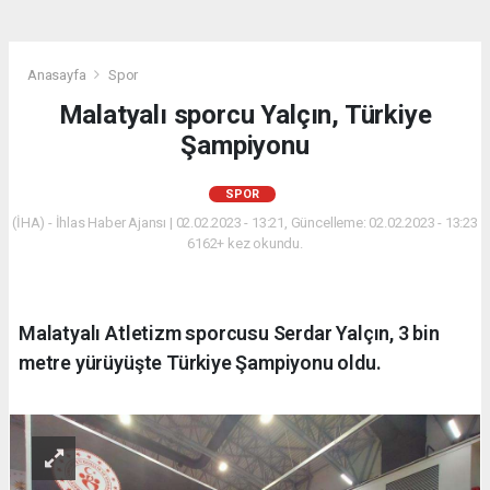
Anasayfa
Spor
Malatyalı sporcu Yalçın, Türkiye
Şampiyonu
SPOR
(İHA) - İhlas Haber Ajansı | 02.02.2023 - 13:21, Güncelleme: 02.02.2023 - 13:23
6162+ kez okundu.
Malatyalı Atletizm sporcusu Serdar Yalçın, 3 bin
metre yürüyüşte Türkiye Şampiyonu oldu.