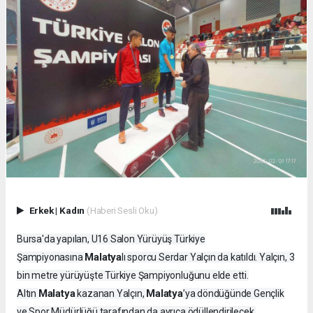
Erkek
|
Kadın
(Haberi Sesli Oku)
Bursa'da yapılan, U16 Salon Yürüyüş Türkiye
Malatya
Şampiyonasına
lı sporcu Serdar Yalçın da katıldı. Yalçın, 3
bin metre yürüyüşte Türkiye Şampiyonluğunu elde etti.
Malatya
Malatya
Altın
kazanan Yalçın,
’ya döndüğünde Gençlik
ve Spor Müdürlüğü tarafından da ayrıca ödüllendirilecek.