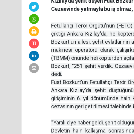
Kızılay'da şehit düşen Fuat Bozkur
Cezaevinde yatmayla bu iş olmaz, i
Fetullahçı Terör Örgütü'nün (FETÖ
çıktığı Ankara Kızılay'da, helikop
Bozkurt'un ailesi, şehit evlatlarının a
makinesi operatörü olarak çalışır
(TBMM) önünde helikopterden açıla
Bozkurt, ”251 şehit verdik. Cezaevi
dedi.
Fuat Bozkurt’un Fetullahçı Terör Ör
Ankara Kızılay'da şehit düştüğ
girişiminin 6. yıl dönümünde hain k
cezasının geri getirilmesi talebinde
“Yaralı diye haber geldi, şehit olduğ
Devletin hain kalkışma sonrasında