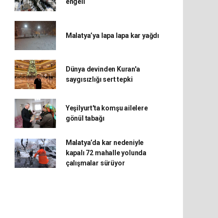
engeli
Malatya’ya lapa lapa kar yağdı
Dünya devinden Kuran'a
saygısızlığı sert tepki
Yeşilyurt'ta komşu ailelere
gönül tabağı
Malatya’da kar nedeniyle
kapalı 72 mahalle yolunda
çalışmalar sürüyor