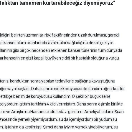
astalıktan tamamen kurtarabileceğiz diyemiyoruz“
diğini belirten uzmanlar, risk faktörlerinden uzak durulması, gerekli
rda kanser ölüm oranlarında azalmalar sağladığına dikkat çekiyor.
kullanımı gibi birçok nedenden etkilenen kanser türlerinin tüm dünyada
ar kanserin en gizli kapalı büyüyen ciddi bir hastalık olduğuna vurgu
anısı konduktan sonra yapılan tedavilerle sağlığına kavuştuğunu
rımaya başladı. Daha sonra mide koruyucusu kullandım ağrısı kesildi.
ettikçe ben mide koruyucusu kullandım. O şekil bir buçuk sene
diyordum gittim tartıldım 4 kilo vermiştim. Daha sonra eşimle birlikte
ğitim ve Araştırma Hastanesinde tedavi gördüm. Ameliyat oldum. Şuan
. Öncesinde yemek yiyemiyordum, su da içemiyordum bir yudum su
İştahım da kesilmişti. Şimdi daha iyiyim yemek yiyebiliyorum, su