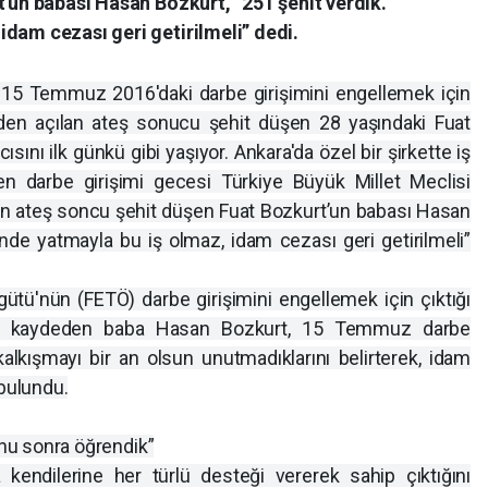
t'un babası Hasan Bozkurt, ”251 şehit verdik.
dam cezası geri getirilmeli” dedi.
) 15 Temmuz 2016'daki darbe girişimini engellemek için
terden açılan ateş sonucu şehit düşen 28 yaşındaki Fuat
cısını ilk günkü gibi yaşıyor. Ankara'da özel bir şirkette iş
ken darbe girişimi gecesi Türkiye Büyük Millet Meclisi
n ateş soncu şehit düşen Fuat Bozkurt’un babası Hasan
nde yatmayla bu iş olmaz, idam cezası geri getirilmeli”
gütü'nün (FETÖ) darbe girişimini engellemek için çıktığı
ünü kaydeden baba Hasan Bozkurt, 15 Temmuz darbe
alkışmayı bir an olsun unutmadıklarını belirterek, idam
 bulundu.
unu sonra öğrendik”
 kendilerine her türlü desteği vererek sahip çıktığını