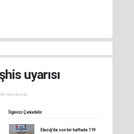
his uyarısı
90+ kez okundu.
İlginizi Çekebilir
Elazığ’da son bir haftada 119