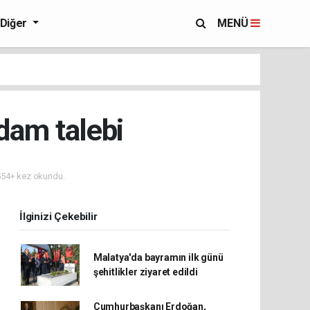
Diğer
MENÜ
dam talebi
54+ kez okundu.
İlginizi Çekebilir
Malatya'da bayramın ilk günü
şehitlikler ziyaret edildi
Cumhurbaşkanı Erdoğan,