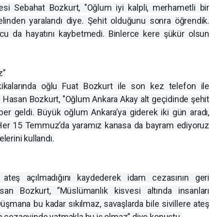
esi Sebahat Bozkurt, "Oğlum iyi kalpli, merhametli bir
elinden yaralandı diye. Şehit olduğunu sonra öğrendik.
nucu da hayatını kaybetmedi. Binlerce kere şükür olsun
z”
kalarında oğlu Fuat Bozkurt ile son kez telefon ile
ı Hasan Bozkurt, "Oğlum Ankara Akay alt geçidinde şehit
ber geldi. Büyük oğlum Ankara’ya giderek iki gün aradı,
. Her 15 Temmuz’da yaramız kanasa da bayram ediyoruz
lerini kullandı.
ne ateş açılmadığını kaydederek idam cezasının geri
san Bozkurt, ”Müslümanlık kisvesi altında insanları
üşmana bu kadar sıkılmaz, savaşlarda bile sivillere ateş
gün cezaevinde yatmakla bu iş olmaz” diye konuştu.