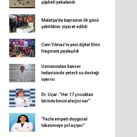
şüpheli yakalandı
Malatya'da bayramın ilk günü
şehitlikler ziyaret edildi
Cem Yılmaz'ın yeni dijital filmi
fragmanı paylaşıldı
Uzmanından kanser
tedavisinde yeterli su desteği
uyarısı
Dr. Uçar: “Her 17 çocuktan
birinde besin alerjisi var”
“Fazla empati duygusal
tükenmeye yol açıyor”