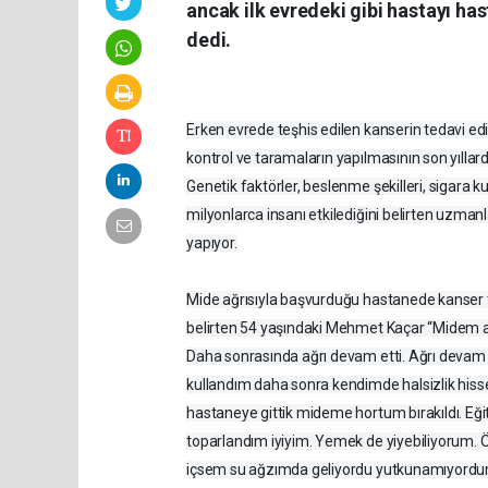
ancak ilk evredeki gibi hastayı h
dedi.
Erken evrede teşhis edilen kanserin tedavi edil
kontrol ve taramaların yapılmasının son yılla
Genetik faktörler, beslenme şekilleri, sigara 
milyonlarca insanı etkilediğini belirten uzmanl
yapıyor.
Mide ağrısıyla başvurduğu hastanede kanser t
belirten 54 yaşındaki Mehmet Kaçar “Midem ağ
Daha sonrasında ağrı devam etti. Ağrı devam 
kullandım daha sonra kendimde halsizlik hisse
hastaneye gittik mideme hortum bırakıldı. E
toparlandım iyiyim. Yemek de yiyebiliyorum
içsem su ağzımda geliyordu yutkunamıyordum. 