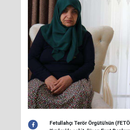
Fetullahçı Terör Örgütü'nün (FETÖ)