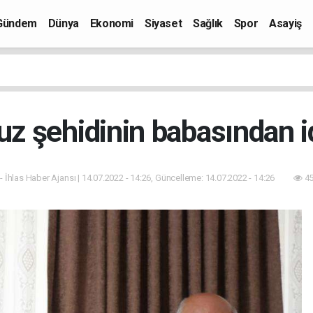
Gündem
Dünya
Ekonomi
Siyaset
Sağlık
Spor
Asayiş
 şehidinin babasından i
- İhlas Haber Ajansı | 14.07.2022 - 14:26, Güncelleme: 14.07.2022 - 14:26
45