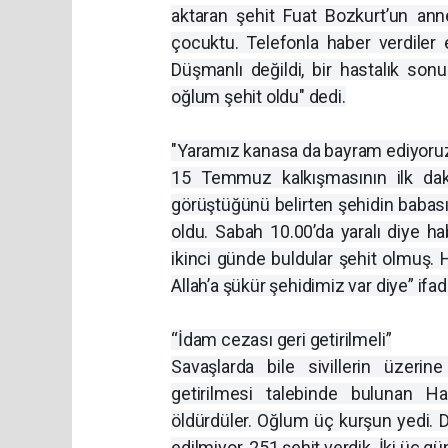
aktaran şehit Fuat Bozkurt’un ann
çocuktu. Telefonla haber verdiler 
Düşmanlı değildi, bir hastalık so
oğlum şehit oldu" dedi.
"Yaramız kanasa da bayram ediyoru
15 Temmuz kalkışmasının ilk daki
görüştüğünü belirten şehidin babas
oldu. Sabah 10.00’da yaralı diye ha
ikinci günde buldular şehit olmuş
Allah’a şükür şehidimiz var diye” ifade
“İdam cezası geri getirilmeli”
Savaşlarda bile sivillerin üzeri
getirilmesi talebinde bulunan Ha
öldürdüler. Oğlum üç kurşun yedi. D
edilmiyor. 251 şehit verdik. İki üç 