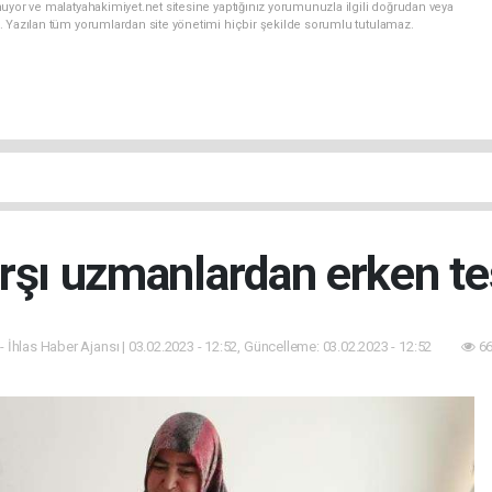
uyor ve malatyahakimiyet.net sitesine yaptığınız yorumunuzla ilgili doğrudan veya
. Yazılan tüm yorumlardan site yönetimi hiçbir şekilde sorumlu tutulamaz.
rşı uzmanlardan erken teş
- İhlas Haber Ajansı | 03.02.2023 - 12:52, Güncelleme: 03.02.2023 - 12:52
66