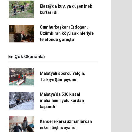
Elazığ’da kuyuya düşen inek
kurtarıldı
Cumhurbaşkanı Erdoğan,
Üzümkıran köyü sakinleriyle
telefonda görüştü
En Çok Okunanlar
Malatyalı sporcu Yalçın,
Türkiye Şampiyonu
Malatya’da 530 kırsal
mahallenin yolu kardan
kapandı
Kansere karşı uzmanlardan
erken teşhis uyarısı