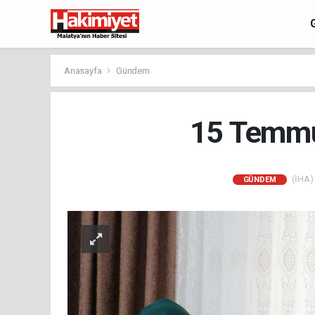
Anasayfa
Gündem
15 Temmuz
(İHA) 
GÜNDEM