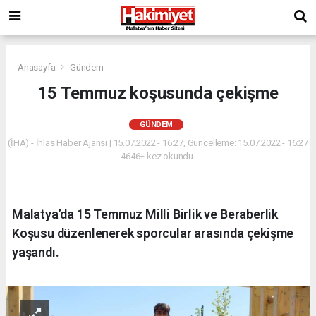
Anasayfa
Gündem
15 Temmuz koşusunda çekişme
GÜNDEM
(İHA) - İhlas Haber Ajansı | 15.07.2022 - 16:27, Güncelleme: 15.07.2022 - 16:27
4646+ kez okundu.
Malatya’da 15 Temmuz Milli Birlik ve Beraberlik
Koşusu düzenlenerek sporcular arasında çekişme
yaşandı.