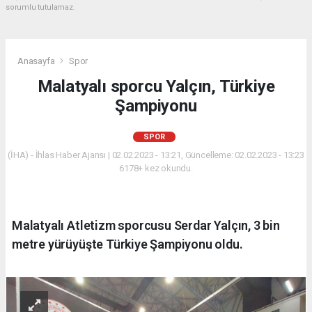
sorumlu tutulamaz.
Anasayfa
Spor
Malatyalı sporcu Yalçın, Türkiye
Şampiyonu
SPOR
(İHA) - İhlas Haber Ajansı | 02.02.2023 - 13:21, Güncelleme: 02.02.2023 - 13:23
6178+ kez okundu.
Malatyalı Atletizm sporcusu Serdar Yalçın, 3 bin
metre yürüyüşte Türkiye Şampiyonu oldu.