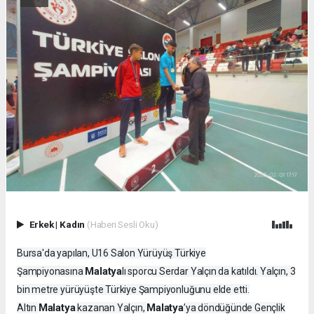
Erkek
|
Kadın
(Haberi Sesli Oku)
Bursa'da yapılan, U16 Salon Yürüyüş Türkiye
Malatya
Şampiyonasına
lı sporcu Serdar Yalçın da katıldı. Yalçın, 3
bin metre yürüyüşte Türkiye Şampiyonluğunu elde etti.
Malatya
Malatya
Altın
kazanan Yalçın,
’ya döndüğünde Gençlik