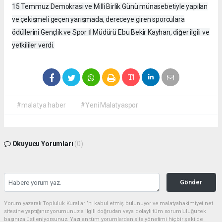
15 Temmuz Demokrasi ve Millî Birlik Günü münasebetiyle yapılan
ve çekişmeli geçen yarışmada, dereceye giren sporculara
ödüllerini Gençlik ve Spor İl Müdürü Ebu Bekir Kayhan, diğer ilgili ve
yetkililer verdi.
#malatya haber
#Yeni Malatyaspor
Okuyucu Yorumları
(0)
Gönder
Yorum yazarak Topluluk Kuralları’nı kabul etmiş bulunuyor ve malatyahakimiyet.net
sitesine yaptığınız yorumunuzla ilgili doğrudan veya dolaylı tüm sorumluluğu tek
başınıza üstleniyorsunuz. Yazılan tüm yorumlardan site yönetimi hiçbir şekilde