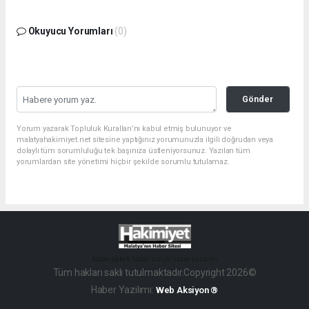
Okuyucu Yorumları
(0)
Gönder
Yorum yazarak Topluluk Kuralları’nı kabul etmiş bulunuyor ve
malatyahakimiyet.net sitesine yaptığınız yorumunuzla ilgili doğrudan veya
dolaylı tüm sorumluluğu tek başınıza üstleniyorsunuz. Yazılan tüm
yorumlardan site yönetimi hiçbir şekilde sorumlu tutulamaz.
haber paketi
haber scripti
haber yazılımı
Tüm hakları saklı tutulmaktadır.Copyright 2026©
Haber Yazılımı:
Web Aksiyon ®