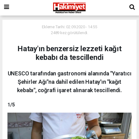
Ekleme Tarihi: 02.09.2020 - 14:55
2489 kez görütülendi.
Hatay'ın benzersiz lezzeti kağıt
kebabı da tescillendi
UNESCO tarafından gastronomi alanında "Yaratıcı
Şehirler Ağı"na dahil edilen Hatay'ın "kağıt
kebabı", coğrafi işaret alınarak tescillendi.
1
/5